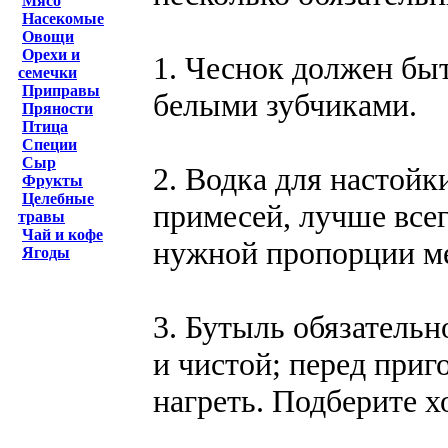
Мясо
Насекомые
Овощи
Орехи и
1. Чеснок должен бы
семечки
Приправы
белыми зубчиками.
Пряности
Птица
Специи
Сыр
2. Водка для настойк
Фрукты
Целебные
примесей, лучше все
травы
Чай и кофе
нужной пропорции м
Ягоды
3. Бутыль обязательн
и чистой; перед приг
нагреть. Подберите 