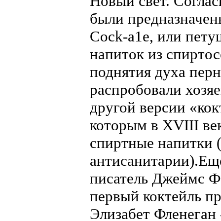
Новый свет. Соглас
были предназначены
Cock-а1е, или пету
напиток из спиртос
поднятия духа перн
распробовали хозяе
другой версии «кок
которым в XVIII ве
спиртные напитки 
антисанитарии).Ещ
писатель Джеймс Ф
первый коктейль пр
Элизабет Фленеган 