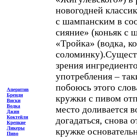
новогодней классик
с шампанским в со
сияние» (коньяк с 
«Тройка» (водка, к
соломинку).Сущест
зрения ингредиенто
употребления – так
побоюсь этого слов
Аперитив
Бренди
кружки с пивом отп
Виски
Водка
место доливается в
Джин
Коктейли
догадаться, снова о
Крепкие
Ликеры
кружке основательн
Пиво