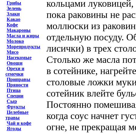
кольцами луковицей,
Грибы
Зелень
пока раковины не рас
Злаки
Какао
моллюски из раковин,
Кофе
Макароны
отдельную посуду. 
Масла и жиры
Молоко
лисички) в трех стол
Морепродукты
Мясо
Столько же масла пот
Насекомые
Овощи
в сотейнике, нагрейт
Орехи и
семечки
столовые ложки муки
Приправы
Пряности
сотейник влейте бульо
Птица
Специи
Сыр
Постоянно помешивая,
Фрукты
Целебные
когда соус начнет гу
травы
Чай и кофе
огне, не прекращая м
Ягоды