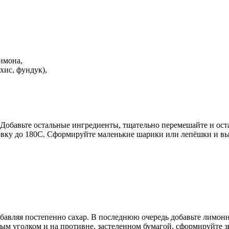
имона,
хис, фундук),
е. Добавьте остальные ингредиенты, тщательно перемешайте и ос
ховку до 180С. Сформируйте маленькие шарики или лепёшки и вы
обавляя постепенно сахар. В последнюю очередь добавьте лимон
м уголком и на противне, застеленном бумагой, сформируйте звё