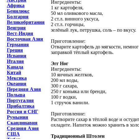
Ингредиенты:
Африка
1 кг картофеля,
Бенилюкс
50 мл оливкового масла,
Болгария
2 ст.л. винного уксуса,
Великобритания
2 ст.л. горчицы,
Венгрия
зелёный лук, петрушка, соль – по вкусу.
Вест-Индия
Восточная Азия
Приготовление:
Германия
Отварите картофель до мягкости, немного
Греция
заправкой тёплый картофель.
Испания
Италия
Эгг Ног
Канада
Ингредиенты:
Китай
10 яичных желтков,
Мексика
200 мл воды,
Океания
300 г сахара,
Передняя Азия
250 г коньяка или бренди,
Польша
100 г водки,
Португалия
1 стручок ванили.
Прибалтика
Россия и СНГ
Приготовление:
Румыния
Растворите сахар в тёплой воде и остуд
Скандинавия
охладите. Напиток можно хранить в холо
Средняя Азия
США
Традиционный Штолен