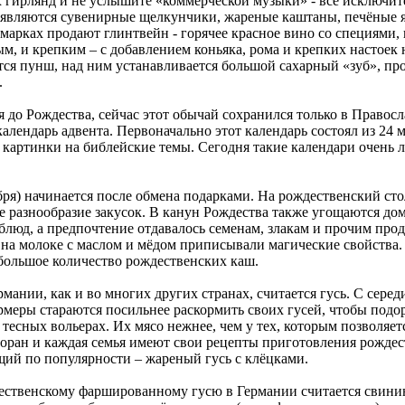
х гирлянд и не услышите «коммерческой музыки» - всё исключит
а являются сувенирные щелкунчики, жареные каштаны, печёные
марках продают глинтвейн - горячее красное вино со специями, 
м, и крепким – с добавлением коньяка, рома и крепких настоек
тся пунш, над ним устанавливается большой сахарный «зуб», пр
.
 до Рождества, сейчас этот обычай сохранился только в Правос
 календарь адвента. Первоначально этот календарь состоял из 2
 картинки на библейские темы. Сегодня такие календари очень 
бря) начинается после обмена подарками. На рождественский сто
ое разнообразие закусок. В канун Рождества также угощаются 
 блюд, а предпочтение отдавалось семенам, злакам и прочим прод
а молоке с маслом и мёдом приписывали магические свойства. К
небольшое количество рождественских каш.
нии, как и во многих других странах, считается гусь. С сере
ермеры стараются посильнее раскормить своих гусей, чтобы под
тесных вольерах. Их мясо нежнее, чем у тех, которым позволяет
оран и каждая семья имеют свои рецепты приготовления рождест
щий по популярности – жареный гусь с клёцками.
ственскому фаршированному гусю в Германии считается свинина