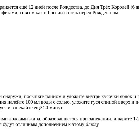
аняется ещё 12 дней после Рождества, до Дня Трёх Королей (6 я
нфетами, совсем как в России в ночь перед Рождеством.
 снаружи, посыпьте тмином и уложите внутрь кусочки яблок и р
ния налейте 100 мл воды с солью, уложите гуся спиной вверх и 
ся и запекайте ещё 50 минут.
ми ложками жира, образовавшегося при запекании, и варите 1-2
с будут отличным дополнением к этому блюду.