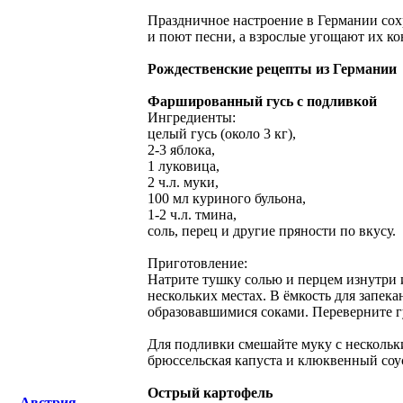
Праздничное настроение в Германии сохр
и поют песни, а взрослые угощают их ко
Рождественские рецепты из Германии
Фаршированный гусь с подливкой
Ингредиенты:
целый гусь (около 3 кг),
2-3 яблока,
1 луковица,
2 ч.л. муки,
100 мл куриного бульона,
1-2 ч.л. тмина,
соль, перец и другие пряности по вкусу.
Приготовление:
Натрите тушку солью и перцем изнутри и
нескольких местах. В ёмкость для запека
образовавшимися соками. Переверните гу
Для подливки смешайте муку с нескольки
брюссельская капуста и клюквенный соу
Острый картофель
Австрия