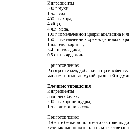
Ингредиенты:
500 г муки,
1 ч.л. соды,
450 г сахара,
4 яйца,
4 ч.л. мёда,
100 г измельченной цедры апельсина и л
150 г измельченных орехов (миндаль, ара
1 палочка корицы,
3-4 шт. гвоздики,
0,5 ст.л. кардамона.
Приготовление:
Разогрейте мёд, добавьте яйца и взбейт
маслом, посыпьте мукой, разогрейте ду
Ёлочные украшения
Ингредиенты:
3 яичных белка,
200 г сахарной пудры,
1 ч.л. лимонного сока.
Приготовление:
Взбейте белки до плотного состояния, д
кулинарный шприц или пакет с отрезанны