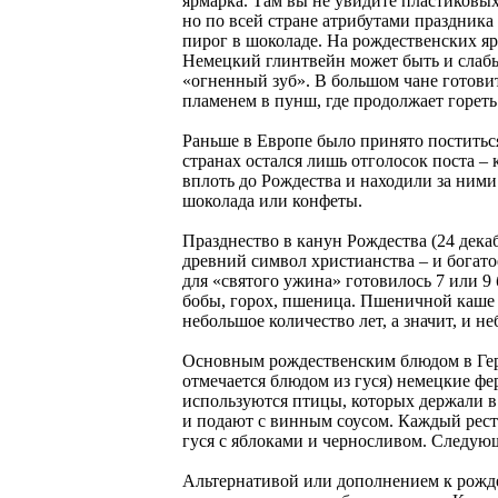
ярмарка. Там вы не увидите пластиковы
но по всей стране атрибутами праздник
пирог в шоколаде. На рождественских яр
Немецкий глинтвейн может быть и слабы
«огненный зуб». В большом чане готови
пламенем в пунш, где продолжает гореть
Раньше в Европе было принято поститься
странах остался лишь отголосок поста –
вплоть до Рождества и находили за ними
шоколада или конфеты.
Празднество в канун Рождества (24 дека
древний символ христианства – и богат
для «святого ужина» готовилось 7 или 9
бобы, горох, пшеница. Пшеничной каше н
небольшое количество лет, а значит, и 
Основным рождественским блюдом в Герма
отмечается блюдом из гуся) немецкие ф
используются птицы, которых держали в 
и подают с винным соусом. Каждый рест
гуся с яблоками и черносливом. Следую
Альтернативой или дополнением к рожде