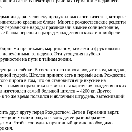
овощной салат. В некоторых районах Германии с недавнего
.
ермании дарят человеку продукты высокого качества, которые
 удивительно красивые блюда. Многие рождественские рецепты
оху германские народы праздновали зимнее солнцестояние,
ные блюда перешли в разряд «рождественских» и приобрели
 имбирными пряниками, марципаном, кексами и фруктовыми
и, испечёнными за неделю. Эти угощения глубоко
трудностей на пути к тайнам жизни.
нца в пелёнке. В состав этого пирога входят изюм, миндаль,
харной пудрой. Штолен принято есть в первый день Рождества
ого пирога в том, что он становится ещё вкуснее на
н – символ праздника и «визитная карточка» рождественских
л изготовлен самый большой штолен – 4200 кг. Другое
о в то же время появился и яблочный штрудель, вытеснивший
ить друг другу перед Рождеством. Дети в Германии верят,
мецкие хозяйки радуют своих детей разнообразием
кусами. Чтобы соорудить пряничный домик, необходимо
ре сил.