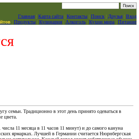
Главная
|
Карта сайта
|
Контакты
|
Поиск
|
Друзья
|
Вход
айтов
|
Продукты
|
Кулинария
|
Алкоголь
|
Кухни мира
|
Питание
тся
угу семьи. Традиционно в этот день принято одеваться в
е цвета.
 числа 11 месяца в 11 часов 11 минут) и до самого кануна
нских ярмарках. Лучшей в Германии считается Нюрнбергская