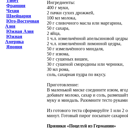
Тибет
Ингредиенты:
Франция
400 г муки,
Чехия
2 пачки сухих дрожжей,
Швейцария
100 мл молока,
Юго-Восточная
20 г сливочного масла или маргарина,
Азия
50 г сахара,
Южная Азия
2 яйца,
Южная
1 ч.л. измельчённой апельсиновой цедры
Америка
2 ч.л. измельчённой лимонной цедры,
Япония
50 г измельчённого миндаля,
50 г изюма,
50 г сушеных вишен,
30 г сушеной смородины или черники,
30 мл рома,
соль, сахарная пудра по вкусу.
Приготовление:
В маленькой миске соедините изюм, ягод
добавьте молоко, сахар и соль, размешай
муку и миндаль. Разомните тесто руками
Из готового теста сформируйте 1 или 2 о
минут. Готовый пирог посыпьте сахарной
Пряники «Поцелуй из Германии»