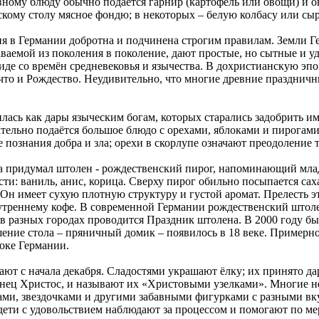
лавному блюду обычно подаётся гарнир (картофель или овощи) и 
кому столу мясное фондю; в некоторых – белую колбасу или сыр
ня в Германии добротна и подчинена строгим правилам. Земли Г
даваемой из поколения в поколение, дают простые, но сытные и
иде со времён средневековья и язычества. В дохристианскую эп
 что и Рождество. Неудивительно, что многие древние празднич
лась как дары языческим богам, которых старались задобрить
ательно подаётся большое блюдо с орехами, яблоками и пирогам
 познания добра и зла; орехи в скорлупе означают преодоление 
а придумал штолен - рождественский пирог, напоминающий младе
сти: ваниль, анис, корица. Сверху пирог обильно посыпается са
 Он имеет сухую плотную структуру и густой аромат. Прелесть эт
утреннему кофе. В современной Германии рождественский штоле
в разных городах проводится Праздник штолена. В 2000 году бы
ение стола – пряничный домик – появилось в 18 веке. Примерн
оке Германии.
ют с начала декабря. Сладостями украшают ёлку; их принято дар
нец Христос, и называют их «Христовыми узелками». Многие не
ами, звездочками и другими забавными фигурками с разными в
 дети с удовольствием наблюдают за процессом и помогают по ме