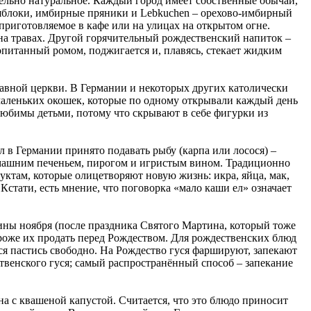
ельно натуральное. Каждый город имеет собственные обычаи,
 яблоки, имбирные пряники и Lebkuchen – орехово-имбирный
приготовляемое в кафе или на улицах на открытом огне.
 на травах. Другой горячительный рождественский напиток –
опитанный ромом, поджигается и, плавясь, стекает жидким
лавной церкви. В Германии и некоторых других католически
4 маленьких окошек, которые по одному открывали каждый день
любимы детьми, потому что скрывают в себе фигурки из
л в Германии принято подавать рыбу (карпа или лосося) –
домашним печеньем, пирогом и игристым вином. Традиционно
уктам, которые олицетворяют новую жизнь: икра, яйца, мак,
стати, есть мнение, что поговорка «мало каши ел» означает
дины ноября (после праздника Святого Мартина, который тоже
ороже их продать перед Рождеством. Для рождественских блюд
ся пастись свободно. На Рождество гуся фаршируют, запекают
венского гуся; самый распространённый способ – запекание
 с квашеной капустой. Считается, что это блюдо приносит