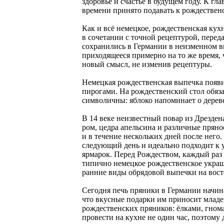
здоровье и счастье в будущем году. К г
времени принято подавать к рождественс
Как и всё немецкое, рождественская кух
в сочетании с точной рецептурой, пере
сохранились в Германии в неизменном в
приходящееся примерно на то же время,
новый смысл, не изменив рецептуры.
Немецкая рождественская выпечка появи
пирогами. На рождественский стол обяз
символичны: яблоко напоминает о дереве
В 14 веке неизвестный повар из Дрезден
ром, цедра апельсина и различные пряно
и в течение нескольких дней после него.
следующий день и идеально подходит к 
ярмарок. Перед Рождеством, каждый раз 
типично немецкое рождественское украш
ранние виды обрядовой выпечки на вост
Сегодня печь пряники в Германии начина
что вкусные подарки им приносит младе
рождественских пряников: ёлками, гном
провести на кухне не один час, поэтому