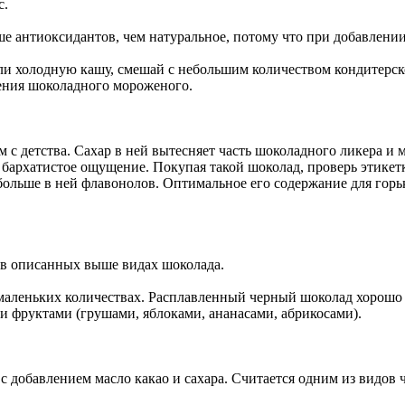
с.
ше антиоксидантов, чем натуральное, потому что при добавлен
или холодную кашу, смешай с небольшим количеством кондитерск
ления шоколадного мороженого.
м с детства. Сахар в ней вытесняет часть шоколадного ликера и 
е бархатистое ощущение. Покупая такой шоколад, проверь этикет
 больше в ней флавонолов. Оптимальное его содержание для гор
 в описанных выше видах шоколада.
 маленьких количествах. Расплавленный черный шоколад хорошо
 фруктами (грушами, яблоками, ананасами, абрикосами).
добавлением масло какао и сахара. Считается одним из видов 