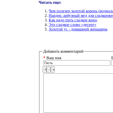
Читать еще:
Чем полезен золотой корень (родиола
Нардек: арбузный мед для сладкоеже
Как надо пить сладкое вино
Это сладкое слово «десерт»
Золотой ус - домашний женьшень
Добавить комментарий
*
Ваш ник
E