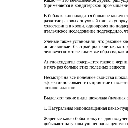
Какао — это вечнозеленое дерево, растущ
(применяется в кондитерской промышленно
В бобах какао находится большое количес
развитие раковых опухолей или закупорку
холестерина в крови, одновременно подд
итальянское исследование подтвердило, ч
Ученые также установили, что раковые кл
останавливает быстрый рост клеток, кото
человеческом теле таким же образом, как 
Антиоксиданты содержатся также в черник
в пять раз больше этих полезных веществ,
Несмотря на все полезные свойства шокола
эффективно совместить приятное с полезн
антиоксидантов.
Выделяют такие виды шоколада (начиная с
1. Натуральная неподслащенная какао-пуд
Жареные какао-бобы толкутся для получен
добывают натуральную неподслащенную к