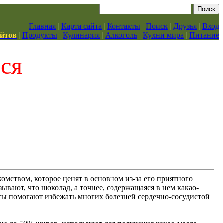
Главная
|
Карта сайта
|
Контакты
|
Поиск
|
Друзья
|
Вход
айтов
|
Продукты
|
Кулинария
|
Алкоголь
|
Кухни мира
|
Питание
тся
мством, которое ценят в основном из-за его приятного
ывают, что шоколад, а точнее, содержащаяся в нем какао-
ты помогают избежать многих болезней сердечно-сосудистой