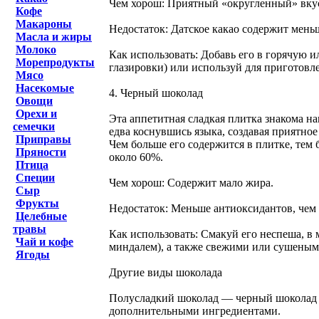
Чем хорош: Приятный «округленный» вку
Кофе
Макароны
Недостаток: Датское какао содержит мень
Масла и жиры
Молоко
Как использовать: Добавь его в горячую 
Морепродукты
глазировки) или используй для приготов
Мясо
Насекомые
4. Черный шоколад
Овощи
Орехи и
Эта аппетитная сладкая плитка знакома на
семечки
едва коснувшись языка, создавая приятно
Приправы
Чем больше его содержится в плитке, тем
Пряности
около 60%.
Птица
Специи
Чем хорош: Содержит мало жира.
Сыр
Фрукты
Недостаток: Меньше антиоксидантов, чем
Целебные
травы
Как использовать: Смакуй его неспеша, в
Чай и кофе
миндалем), а также свежими или сушеными
Ягоды
Другие виды шоколада
Полусладкий шоколад — черный шоколад с 
дополнительными ингредиентами.