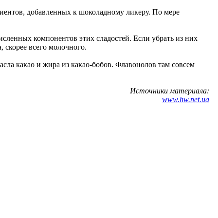
диентов, добавленных к шоколадному ликеру. По мере
сленных компонентов этих сладостей. Если убрать из них
, скорее всего молочного.
ла какао и жира из какао-бобов. Флавонолов там совсем
Источники материала:
www.hw.net.ua