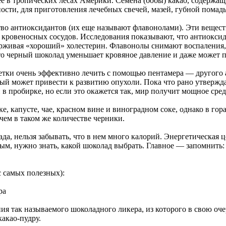
ее в тропических лесах Америки. Семена (бобы) какао, содержа
сти, для приготовления лечебных свечей, мазей, губной помады
тво антиоксидантов (их еще называют флавонолами). Эти вещес
 кровеносных сосудов. Исследования показывают, что антиокси
ерживая «хороший» холестерин. Флавонолы снимают воспаления,
то черный шоколад уменьшает кровяное давление и даже может п
етки очень эффективно лечить с помощью пентамера — другого 
рый может привести к развитию опухоли. Пока что рано утвержд
и в пробирке, но если это окажется так, мир получит мощное сре
е, капусте, чае, красном вине и виноградном соке, однако в го
 чем в таком же количестве черники.
да, нельзя забывать, что в нем много калорий. Энергетическая ц
ым, нужно знать, какой шоколад выбрать. Главное — запомнить: 
 самых полезных):
ра
ия так называемого шоколадного ликера, из которого в свою оче
акао-пудру.