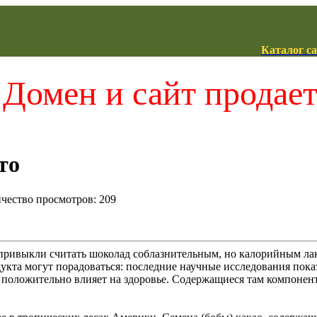
Каталог с
Домен и сайт продае
то
ичество просмотров: 209
привыкли считать шоколад соблазнительным, но калорийным лако
укта могут порадоваться: последние научные исследования показ
 положительно влияет на здоровье. Содержащиеся там компонен