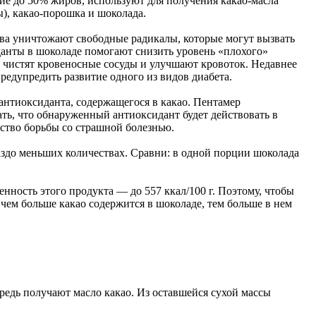
щие до 50% жиров, используют для получения какао-масла
), какао-порошка и шоколада.
тва уничтожают свободные радикалы, которые могут вызвать
данты в шоколаде помогают снизить уровень «плохого»
 чистят кровеносные сосуды и улучшают кровоток. Недавнее
редупредить развитие одного из видов диабета.
антиоксиданта, содержащегося в какао. Пентамер
ать, что обнаруженный антиоксидант будет действовать в
дство борьбы со страшной болезнью.
раздо меньших количествах. Сравни: в одной порции шоколада
енность этого продукта — до 557 ккал/100 г. Поэтому, чтобы
чем больше какао содержится в шоколаде, тем больше в нем
редь получают масло какао. Из оставшейся сухой массы