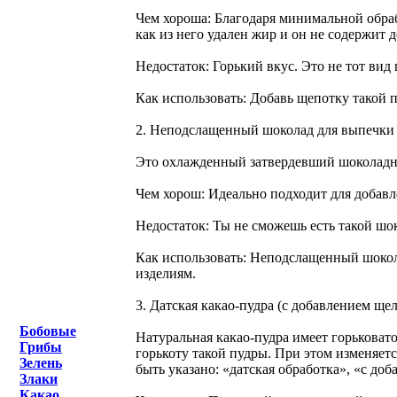
Чем хороша: Благодаря минимальной обраб
как из него удален жир и он не содержит 
Недостаток: Горький вкус. Это не тот ви
Как использовать: Добавь щепотку такой п
2. Неподслащенный шоколад для выпечки
Это охлажденный затвердевший шоколадны
Чем хорош: Идеально подходит для добавл
Недостаток: Ты не сможешь есть такой шок
Как использовать: Неподслащенный шокол
изделиям.
3. Датская какао-пудра (с добавлением ще
Бобовые
Натуральная какао-пудра имеет горьковат
Грибы
горькоту такой пудры. При этом изменяет
Зелень
быть указано: «датская обработка», «с до
Злаки
Какао