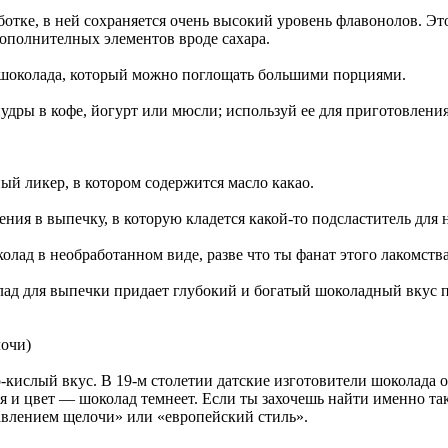
отке, в ней сохраняется очень высокий уровень флавонолов. Это
дополнителных элементов вроде сахара.
д шоколада, который можно поглощать большими порциями.
удры в кофе, йогурт или мюсли; используй ее для приготовлени
й ликер, в котором содержится масло какао.
ения в выпечку, в которую кладется какой-то подсластитель для
олад в необработанном виде, разве что ты фанат этого лакомства
ад для выпечки придает глубокий и богатый шоколадный вкус 
лочи)
о-кислый вкус. В 19-м столетии датские изготовители шоколада
ся и цвет — шоколад темнеет. Если ты захочешь найти именно та
бавлением щелочи» или «европейский стиль».