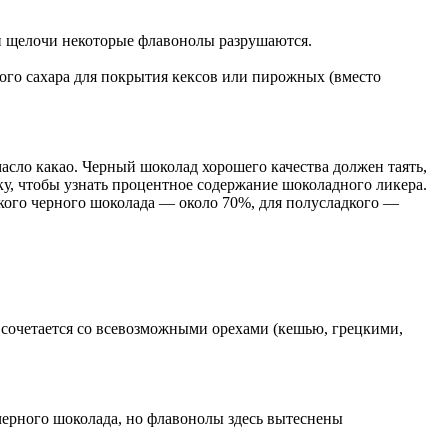
ии щелочи некоторые флавонолы разрушаются.
ого сахара для покрытия кексов или пирожных (вместо
масло какао. Черный шоколад хорошего качества должен таять,
ку, чтобы узнать процентное содержание шоколадного ликера.
ького черного шоколада — около 70%, для полусладкого —
 сочетается со всевозможными орехами (кешью, грецкими,
черного шоколада, но флавонолы здесь вытеснены