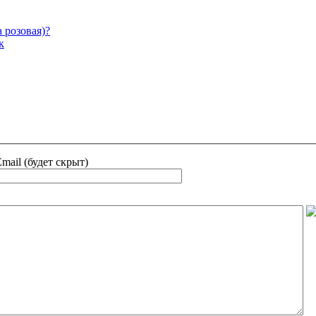
 розовая)?
к
mail (будет скрыт)