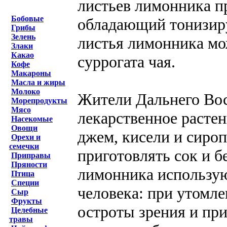
листьев лимонника п
Бобовые
обладающий тонизиру
Грибы
Зелень
листья лимонника мо
Злаки
Какао
суррогата чая.
Кофе
Макароны
Масла и жиры
Молоко
Жители Дальнего Вос
Морепродукты
Мясо
лекарственное растен
Насекомые
Овощи
джем, кисели и сиро
Орехи и
семечки
приготовлять сок и 
Приправы
Пряности
лимонника использую
Птица
Специи
человека: при утомл
Сыр
Фрукты
остроты зрения и при
Целебные
травы