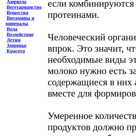
если комбинируются
Аюрведа
Вегетарианство
протеинами.
Вещества
Витамины и
минералы
Вода
Человеческий органи
Воздействие
Детям
впрок. Это значит, ч
Здоровье
Красота
необходимые виды эт
молоко нужно есть з
содержащиеся в них 
вместе для формиро­в
Умеренное количест
продуктов должно пр