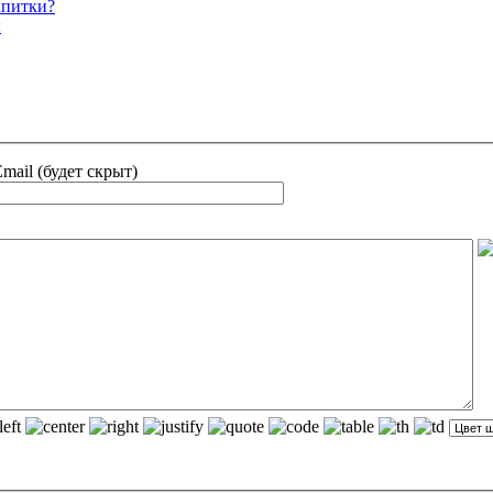
апитки?
ы
mail (будет скрыт)