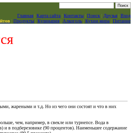
Главная
|
Карта сайта
|
Контакты
|
Поиск
|
Друзья
|
Вход
айтов
|
Продукты
|
Кулинария
|
Алкоголь
|
Кухни мира
|
Питание
тся
ми, жареными и т.д. Но из чего они состоят и что в них
ольше, чем, например, в свекле или турнепсе. Вода в
ов) и в подберезовике (90 процентов). Наименьшее содержание