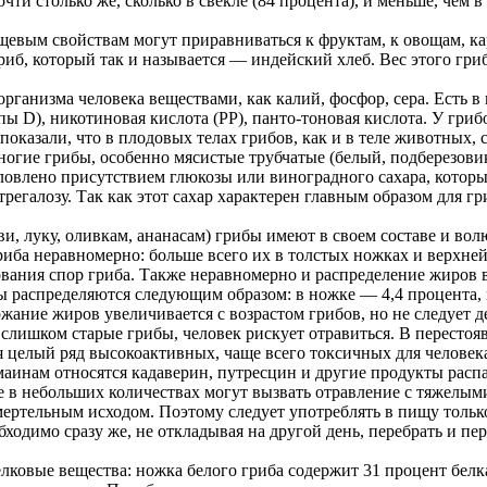
ти столько же, сколько в свекле (84 процента), и меньше, чем в 
щевым свойствам могут приравниваться к фруктам, к овощам, к
иб, который так и называется — индейский хлеб. Вес этого гри
рганизма человека веществами, как калий, фосфор, сера. Есть в
ппы D), никотиновая кислота (РР), панто-тоновая кислота. У гр
оказали, что в плодовых телах грибов, как и в теле животных, 
ногие грибы, особенно мясистые трубчатые (белый, подберезовик
словлено присутствием глюкозы или виноградного сахара, которы
трегалозу. Так как этот сахар характерен главным образом для г
, луку, оливкам, ананасам) грибы имеют в своем составе и вол
риба неравномерно: больше всего их в толстых ножках и верхне
вания спор гриба. Также неравномерно и распределение жиров в 
ы распределяются следующим образом: в ножке — 4,4 процента, 
жание жиров увеличивается с возрастом грибов, но не следует 
 слишком старые грибы, человек рискует отравиться. В пересто
 целый ряд высокоактивных, чаще всего токсичных для человека 
маинам относятся кадаверин, путресцин и другие продукты рас
е в небольших количествах могут вызвать отравление с тяжелы
мертельным исходом. Поэтому следует употреблять в пищу тольк
одимо сразу же, не откладывая на другой день, перебрать и пер
ковые вещества: ножка белого гриба содержит 31 процент белка 