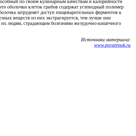
способный по своим кулинарным качествам и калорийности
что оболочки клеток грибов содержат углеводный полимер
оболочка затрудняет доступ пищеварительных ферментов к
езных веществ из них экстрагируется, тем лучше они
т их людям, страдающим болезнями желудочно-кишечного
Источники материала:
www.povarenok.ru