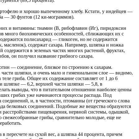
турнепсе (89,5 процента).
артофелю и хорошо выпеченному хлебу. Кстати, у индейцев —
ба — 30 фунтов (12 ки-мограммов).
 них и витамины: тиамин (В, рибофлавин (Иг), пиридоксин
ибов много биохимических особенностей, сближающих их с
содержится полисахарид — гликоген, но не содержится
, масленок), содержат сахара. Например, шляпка и ножка
й содержится в зеленых частях многих растений, фруктах,
рибов, он получил название грибного сахара.
ютин — соединение, близкое по строению к сахарам.
й части шляпки, и очень мало и гимениальном слое — видимо,
теле гриба. Общее их содержание составляет от 1 до 6
и шляпке — 6,2, верхней части шляпки — 5,8, в
делать выводы, что в питательном отношении наиболее ценны
явших грибах уже начинаются процессы распада. Под
соединений, и, в частности, птомаины (от греческого слова
пада белковых соединений. Подобные же вещества образуются
ми расстройствами пищеварения, нервной системы, одышкой,
о свежесобранные грибы, сравнительно молодые, еще не
еработать.
в пересчете на сухой вес, а шляпка 44 процента, причем