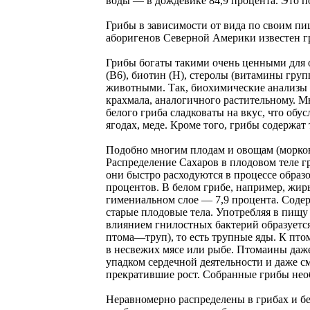
воды — в дождевике 84,9 процента. Это поч
Грибы в зависимости от вида по своим пи
аборигенов Северной Америки известен гр
Грибы богаты такими очень ценными для о
(В6), биотин (Н), стеролы (витамины гру
животными. Так, биохимические анализы п
крахмала, аналогичного растительному. М
белого гриба сладковаты на вкус, что обу
ягодах, меде. Кроме того, грибы содержат 
Подобно многим плодам и овощам (моркови
Распределение Сахаров в плодовом теле г
они быстро расходуются в процессе образо
процентов. В белом грибе, например, жир
гимениальном слое — 7,9 процента. Содер
старые плодовые тела. Употребляя в пищу
влиянием гнилостных бактерий образуется
птома—труп), то есть трупные яды. К пто
в несвежих мясе или рыбе. Птомаины даж
упадком сердечной деятельности и даже с
прекратившие рост. Собранные грибы необх
Неравномерно распределены в грибах и бел