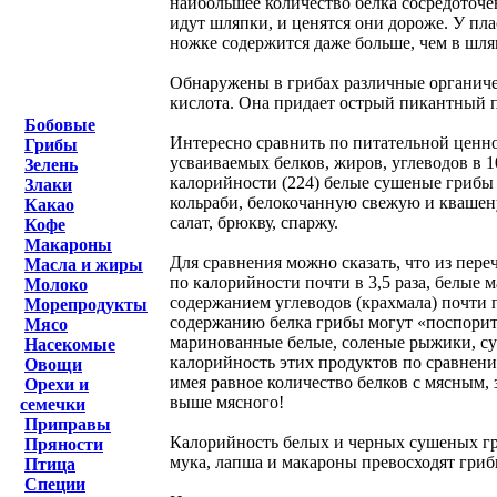
наибольшее количество белка сосредоточе
идут шляпки, и ценятся они дороже. У пл
ножке содержится даже больше, чем в шляп
Обнаружены в грибах различные органичес
кислота. Она придает острый пикантный 
Бобовые
Интересно сравнить по питательной ценн
Грибы
усваиваемых белков, жиров, углеводов в 10
Зелень
калорийности (224) белые сушеные грибы з
Злаки
кольраби, белокочанную свежую и квашену
Какао
салат, брюкву, спаржу.
Кофе
Макароны
Для сравнения можно сказать, что из пер
Масла и жиры
по калорийности почти в 3,5 раза, белые
Молоко
содержанием углеводов (крахмала) почти 
Морепродукты
содержанию белка грибы могут «поспорить
Мясо
маринованные белые, соленые рыжики, су
Насекомые
калорийность этих продуктов по сравнени
Овощи
имея равное количество белков с мясным,
Орехи и
выше мясного!
семечки
Приправы
Калорийность белых и черных сушеных гр
Пряности
мука, лапша и макароны превосходят гриб
Птица
Специи