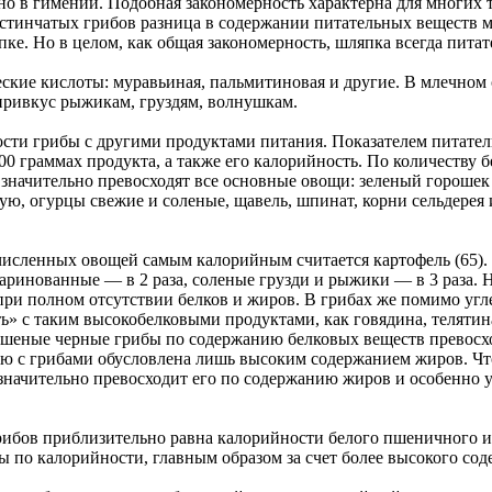
но в гимении. Подобная закономерность характерна для многих т
астинчатых грибов разница в содержании питательных веществ м
ке. Но в целом, как общая закономерность, шляпка всегда питат
кие кислоты: муравьиная, пальмитиновая и другие. В млечном с
привкус рыжикам, груздям, волнушкам.
ости грибы с другими продуктами питания. Показателем питате
0 граммах продукта, а также его калорийность. По количеству бел
начительно превосходят все основные овощи: зеленый горошек и
ю, огурцы свежие и соленые, щавель, шпинат, корни сельдерея 
ечисленных овощей самым калорийным считается картофель (65).
 маринованные — в 2 раза, соленые грузди и рыжики — в 3 раза.
при полном отсутствии белков и жиров. В грибах же помимо уг
» с таким высокобелковыми продуктами, как говядина, телятин
шеные черные грибы по содержанию белковых веществ превосхо
ю с грибами обусловлена лишь высоким содержанием жиров. Что 
 значительно превосходит его по содержанию жиров и особенно у
ибов приблизительно равна калорийности белого пшеничного и 
ы по калорийности, главным образом за счет более высокого сод