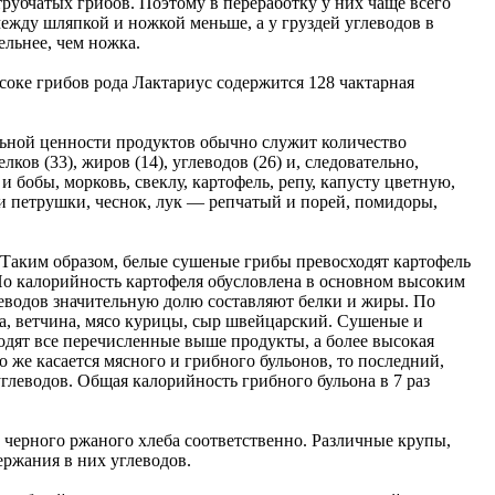
рубчатых грибов. Поэтому в переработку у них чаще всего
ежду шляпкой и ножкой меньше, а у груздей углеводов в
ельнее, чем ножка.
оке грибов рода Лактариус содержится 128 чактарная
льной ценности продуктов обычно служит количество
ков (33), жиров (14), углеводов (26) и, следовательно,
 бобы, морковь, свеклу, картофель, репу, капусту цветную,
и петрушки, чеснок, лук — репчатый и порей, помидоры,
 Таким образом, белые сушеные грибы превосходят картофель
 Но калорийность картофеля обусловлена в основном высоким
леводов значительную долю составляют белки и жиры. По
а, ветчина, мясо курицы, сыр швейцарский. Сушеные и
дят все перечисленные выше продукты, а более высокая
же касается мясного и грибного бульонов, то последний,
глеводов. Общая калорийность грибного бульона в 7 раз
черного ржаного хлеба соответственно. Различные крупы,
ержания в них углеводов.