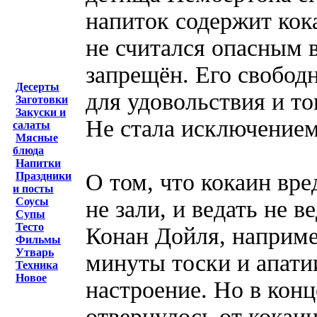
напиток содержит кок
не считался опасным 
запрещён. Его свободн
Десерты
для удовольствия и то
Заготовки
Закуски и
Не стала исключением
салаты
Мясные
блюда
Напитки
О том, что кокаин вре
Праздники
и посты
Соусы
не зали, и ведать не 
Супы
Тесто
Конан Дойля, наприме
Фильмы
Утварь
минуты тоски и апати
Техника
Новое
настроение. Но в кон
отвернулось от кокаин