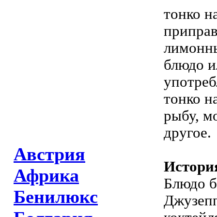
тонко н
приправ
лимонны
блюдо и
употреб
тонко н
рыбу, м
другое.
Австрия
Истори
Африка
Блюдо б
Бенилюкс
Джузепп