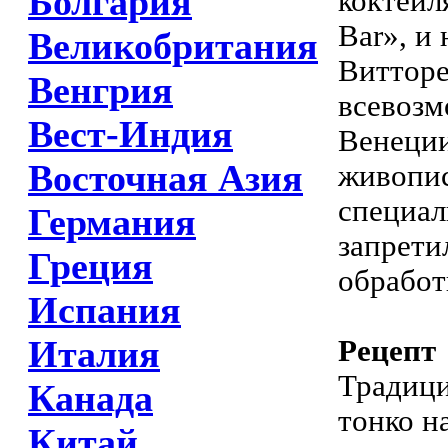
Болгария
коктейл
Bar», и
Великобритания
Витторе
Венгрия
всевозм
Вест-Индия
Венеции
Восточная Азия
живопис
специал
Германия
запрети
Греция
обработ
Испания
Италия
Рецепт
Традици
Канада
тонко н
Китай