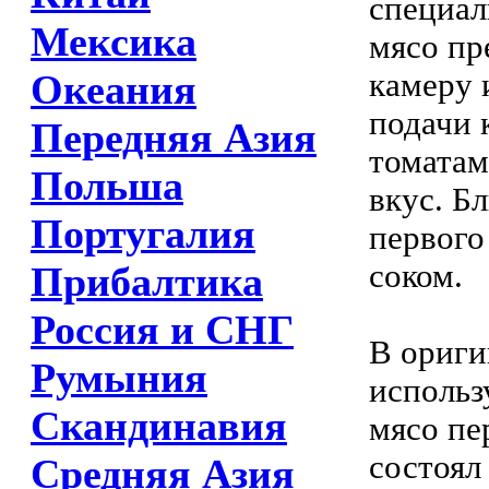
специал
Мексика
мясо пр
камеру 
Океания
подачи 
Передняя Азия
томатам
Польша
вкус. Б
Португалия
первого
соком.
Прибалтика
Россия и СНГ
В ориги
Румыния
использ
Скандинавия
мясо пе
состоял
Средняя Азия