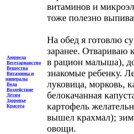
витаминов и микроэл
тоже полезно выпива
На обед я готовлю су
заранее. Отвариваю 
Аюрведа
в рацион малыша), д
Вегетарианство
Вещества
знакомые ребенку. Л
Витамины и
минералы
луковица, морковь, к
Вода
Воздействие
белокачанная капуста
Детям
Здоровье
картофель желательн
Красота
вышел крахмал); зи
овощи.