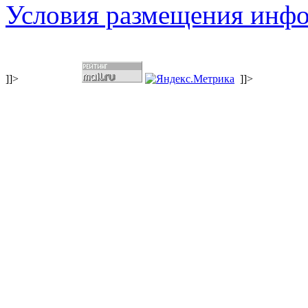
Условия размещения инф
]]>
]]>