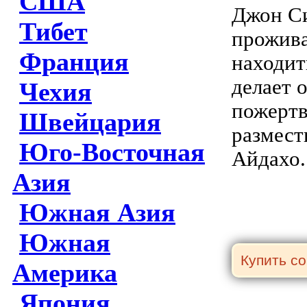
США
Джон Си
Тибет
прожива
Франция
находит
делает 
Чехия
пожертв
Швейцария
размест
Юго-Восточная
Айдахо.
Азия
Южная Азия
Южная
Америка
Япония