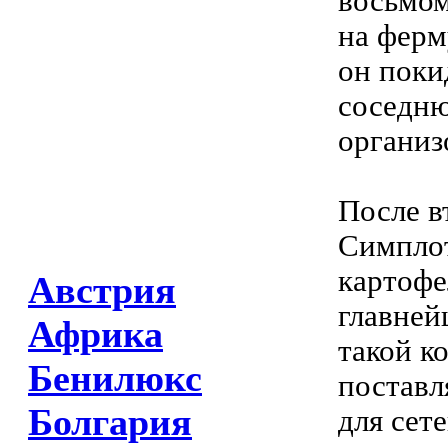
восьмом
на ферм
он поки
соседню
организ
После в
Симплот
картофе
Австрия
главней
Африка
такой к
Бенилюкс
поставл
Болгария
для сет