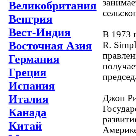
занимае
Великобритания
сельског
Венгрия
Вест-Индия
В 1973 
Восточная Азия
R. Simp
правлен
Германия
получае
Греция
председ
Испания
Италия
Джон Ри
Государ
Канада
развити
Китай
Америке