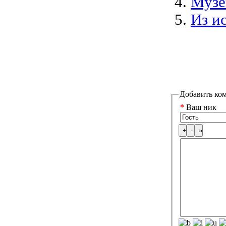
Музе
Из и
Добавить ко
*
Ваш ник