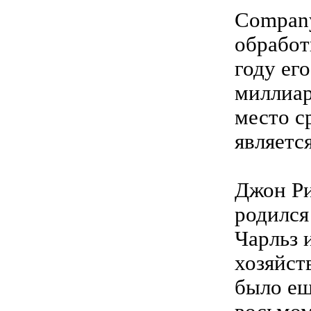
Company
обработ
году ег
миллиар
место с
являетс
Джон Ри
родился
Чарльз 
хозяйст
было ещ