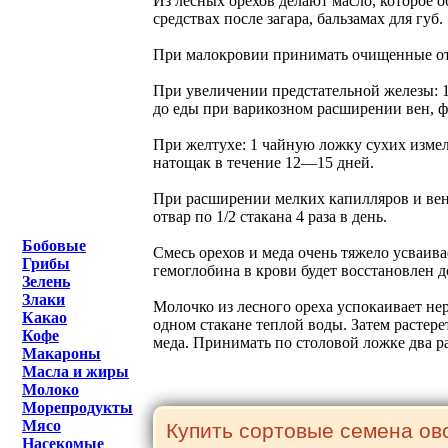
Из лесных орехов делают масло, которое 
средствах после загара, бальзамах для губ.
При малокровии принимать очищенные от
При увеличении предстательной железы: 1 
до еды при варикозном расширении вен, ф
При желтухе: 1 чайную ложку сухих измель
натощак в течение 12—15 дней.
При расширении мелких капилляров и вен: 
отвар по 1/2 стакана 4 раза в день.
Бобовые
Смесь орехов и меда очень тяжело усваив
Грибы
гемоглобина в крови будет восстановлен д
Зелень
Злаки
Молочко из лесного ореха успокаивает нер
Какао
одном стакане теплой воды. Затем растере
Кофе
меда. Принимать по столовой ложке два ра
Макароны
Масла и жиры
Молоко
Морепродукты
Мясо
Насекомые