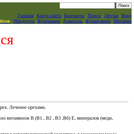
Главная
|
Карта сайта
|
Контакты
|
Поиск
|
Друзья
|
Вход
айтов
|
Продукты
|
Кулинария
|
Алкоголь
|
Кухни мира
|
Питание
тся
рех. Лечение орехами.
но витаминов В (В1 , В2 , В3 ,В6) Е, минералов (меди,