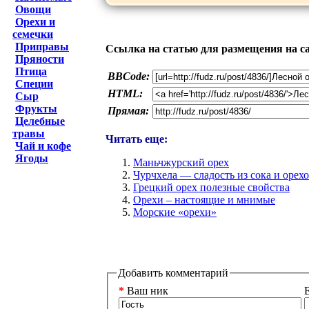
Овощи
Орехи и
семечки
Приправы
Ссылка на статью для размещения на с
Пряности
Птица
BBCode:
Специи
HTML:
Сыр
Фрукты
Прямая:
Целебные
травы
Читать еще:
Чай и кофе
Ягоды
Маньчжурский орех
Чурчхела — сладость из сока и орех
Грецкий орех полезные свойства
Орехи – настоящие и мнимые
Морские «орехи»
Добавить комментарий
*
Ваш ник
E