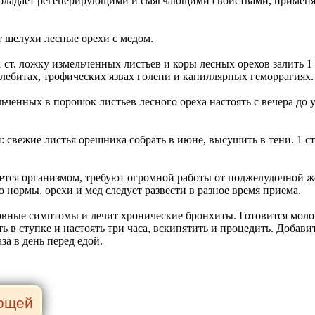
обладает регенерирующими и смягчающими свойствами, применяе
 шелухи лесные орехи с медом.
ст. ложку измельченных листьев и коры лесных орехов залить 1 
лебитах, трофических язвах голени и капиллярных геморрагиях.
ченных в порошок листьев лесного ореха настоять с вечера до ут
свежие листья орешника собрать в июне, высушить в тени. 1 ст.
ается организмом, требуют огромной работы от поджелудочной же
о нормы, орехи и мед следует развести в разное время приема.
вные симптомы и лечит хронические бронхиты. Готовится молочко
ть в ступке и настоять три часа, вскипятить и процедить. Добав
за в день перед едой.