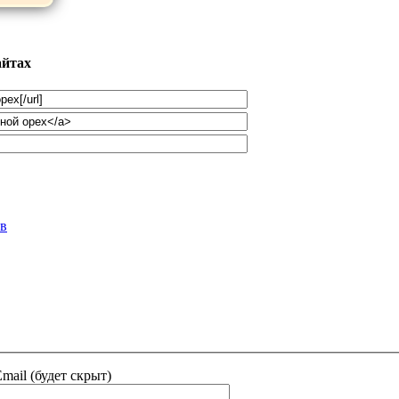
айтах
ов
mail (будет скрыт)