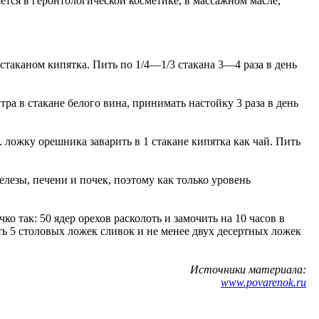
тся в геронтологической косметике, в массажном масле,
стаканом кипятка. Пить по 1/4—1/3 стакана 3—4 раза в день
ра в стакане белого вина, принимать настойку 3 раза в день
 ложку орешника заварить в 1 стакане кипятка как чай. Пить
лезы, печени и почек, поэтому как только уровень
 так: 50 ядер орехов расколоть и замочить на 10 часов в
ить 5 столовых ложек сливок и не менее двух десертных ложек
Источники материала:
www.povarenok.ru