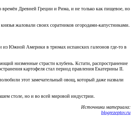
о времён Древней Греции и Рима, и не только как пищевое, но
то князья жаловали своих соратников огородами-капустниками.
зли из Южной Америки в трюмах испанских галеонов где-то в
ающий низменные страсти клубень. Кстати, распространение
странения картофеля стал период правления Екатерины II.
 полюбили этот замечательный овощ, который даже назвали
ашем столе, но и во всей мировой индустрии.
Источники материала:
blogrezeptov.ru