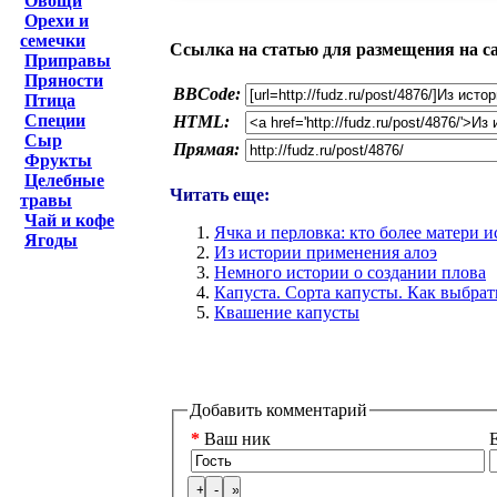
Овощи
Орехи и
семечки
Ссылка на статью для размещения на с
Приправы
Пряности
BBCode:
Птица
Специи
HTML:
Сыр
Прямая:
Фрукты
Целебные
Читать еще:
травы
Чай и кофе
Ячка и перловка: кто более матери 
Ягоды
Из истории применения алоэ
Немного истории о создании плова
Капуста. Сорта капусты. Как выбрат
Квашение капусты
Добавить комментарий
*
Ваш ник
E