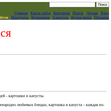
Главная
|
Карта сайта
|
Контакты
|
Поиск
|
Друзья
|
Вход
айтов
|
Продукты
|
Кулинария
|
Алкоголь
|
Кухни мира
|
Питание
тся
ей - картошки и капусты.
сенародно любимых блюдах, картошка и капуста – каждая по-