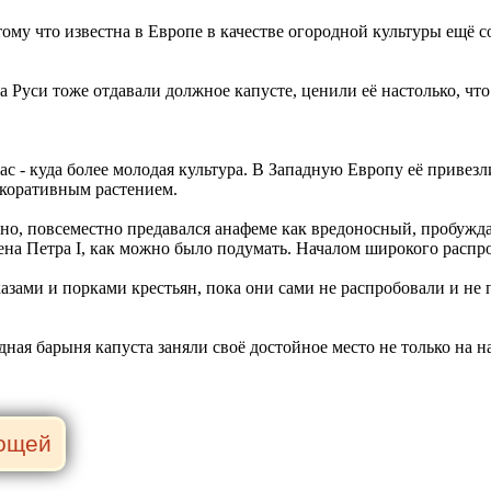
ому что известна в Европе в качестве огородной культуры ещё с
а Руси тоже отдавали должное капусте, ценили её настолько, ч
ас - куда более молодая культура. В Западную Европу её приве
екоративным растением.
но, повсеместно предавался анафеме как вредоносный, пробужд
ена Петра I, как можно было подумать. Началом широкого распро
казами и порками крестьян, пока они сами не распробовали и не
ная барыня капуста заняли своё достойное место не только на н