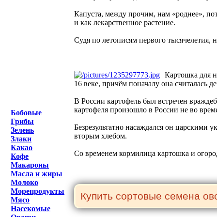
Капуста, между прочим, нам «роднее», пот
и как лекарственное растение.
Судя по летописям первого тысячелетия, н
Картошка для н
16 веке, причём поначалу она считалась д
В России картофель был встречен враждеб
картофеля произошло в России не во врем
Бобовые
Грибы
Безрезультатно насаждался он царскими у
Зелень
вторым хлебом.
Злаки
Какао
Со временем кормилица картошка и огород
Кофе
Макароны
Масла и жиры
Молоко
Морепродукты
Мясо
Насекомые