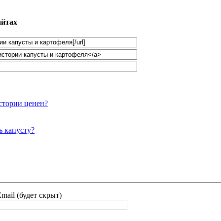
айтах
истории ценен?
ь капусту?
mail (будет скрыт)