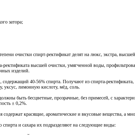
ого затора;
тепени очистки спирт-ректификат делят на люкс, экстра, высшей 
та-ректификата высшей очистки, умягченной воды, профильтров
очных изделий.
, содержащий 40-56% спирта. Получают из спирта-ректификата,
, уксус, лимонную кислоту, мёд, соль.
 должны быть бесцветные, прозрачные, без примесей, с характер
ость ± 0,2%.
 содержат красящие, ароматические и вкусовые вещества, а мног
 спирта и сахара их подразделяют на следующие виды: