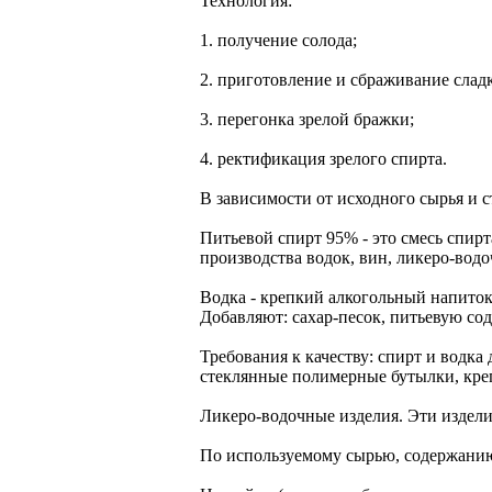
Технология:
1. получение солода;
2. приготовление и сбраживание сладк
3. перегонка зрелой бражки;
4. ректификация зрелого спирта.
В зависимости от исходного сырья и с
Питьевой спирт 95% - это смесь спир
производства водок, вин, ликеро-вод
Водка - крепкий алкогольный напиток
Добавляют: сахар-песок, питьевую соду
Требования к качеству: спирт и водка
стеклянные полимерные бутылки, креп
Ликеро-водочные изделия. Эти изделия
По используемому сырью, содержанию