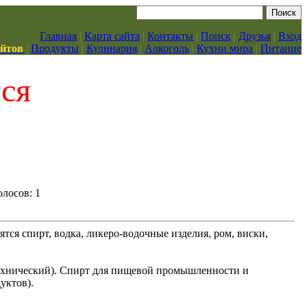
Главная
|
Карта сайта
|
Контакты
|
Поиск
|
Друзья
|
Вход
айтов
|
Продукты
|
Кулинария
|
Алкоголь
|
Кухни мира
|
Питание
тся
олосов: 1
ся спирт, водка, ликеро-водочные изделия, ром, виски,
технический). Спирт для пищевой промышленности и
уктов).