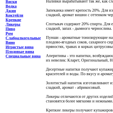
Наливки вырабатывают так же, как сл
Виски
Водка
Запеканка имеет крепость 20%. Для и
Джин
сладкий, аромат вишни с оттенком че
Коктейли
Крепкие
Спотыкач содержит 20% спирта. Для 
Ликеры
сладкий, запах - дымного чернослива.
Пиво
Ром
Пунши - ароматные тонизирующие нап
Слабоалкогольные
плодово-ягодных соков, сахарного си
Вино
пряностях, травах и корках цитрусовы
Игристые вина
Плодовые вина
Аперитивы - это напитки, возбуждающ
Специальные вина
их невелик: Кларет, Оригинальный, Н
Десертные напитки получают купажир
красителей и воды. По вкусу и аромат
Золотистый напиток изготавливают из 
сладкий, аромат - абрикосовый.
Ликеры отличаются от других изделий 
становятся более мягкими и нежными.
Крепкие ликеры получают купажирован