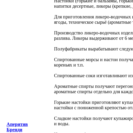
Настойки (горькие и бальзамы, горьк
напитки десертные, ликеры (крепкие, 
Для приготовления ликеро-водочных 
ягоды, техническое сырьё (ароматные 
Производство ликеро-водочных издел
разлива. Ликеры выдерживают от 6 мес
Полуфабрикаты вырабатывают следующ
Спиртованные морсы и настои получа
кореньях и т.п.
Спиртованные соки изготавливают из
Ароматные спирты получают перегонк
ароматные спирты отдельно для каждо
Горькие настойки приготовляют купа
настойки с пониженной крепостью от
Сладкие настойки получают купажиров
и воды.
Аперитив
Бренди