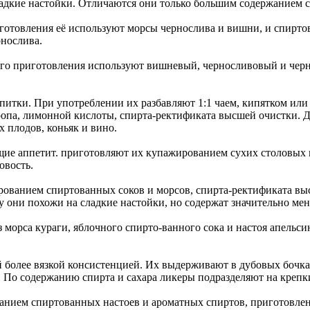
адкие настойки. Отличаются они только большим содержанием с
зготовления её используют морсы чернослива и вишни, и спирт
рнослива.
его приготовления используют вишневый, черносливовый и черн
итки. При употреблении их разбавляют 1:1 чаем, кипятком ил
ропа, лимонной кислоты, спирта-ректификата высшей очистки. 
х плодов, коньяк и вино.
ие аппетит. приготовляют их купажированием сухих столовых в
овость.
ованием спиртованных соков и морсов, спирта-ректификата выс
у они похожи на сладкие настойки, но содержат значительно ме
морса кураги, яблочного спирто-ванного сока и настоя апельсин
более вязкой консистенцией. Их выдерживают в дубовых бочках 
 По содержанию спирта и сахара ликеры подразделяют на крепки
ием спиртованных настоев и ароматных спиртов, приготовленны