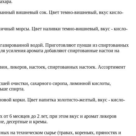
ахара.
ованный вишневый сок. Цвет темно-вишневый, вкус кисло-
ичный морсы. Цвет наливки темно-вишневый, вкус - кисло-
и газированной водой. Приготовляют пунши из спиртованных
Для усиления аромата добавляют спиртованные настои на
ин, ликеров, настоек, спиртованных настоек. Ассортимент
шей очистки, сахарного сиропа, лимонной кислоты,
ньше спирта.
овой корки. Цвет напитка золотисто-желтый, вкус - кисло-
от 6 месяцев до 2 лет, при этом вкус и аромат ликеров
е, десертные и кремы.
х на техническом сырье (травах, кореньях, пряностях и