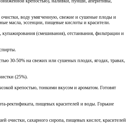
 пониженной крепостью), наливки, пунши, аперитивы,
 очистки, воду умягченную, свежие и сушеные плоды и
ирные масла, эссенции, пищевые кислоты и красители.
, купажирования (смешивания), отстаивания, фильтрации и
спирты.
ью 30-50% на свежих или сушеных плодах, ягодах, травах,
чистки (25%).
сокой крепостью, тонкими вкусом и ароматом. Готовят
та-ректификата, пищевых красителей и воды. Горькие
ей очистки, сахарного сиропа, пищевых кислот, красителей