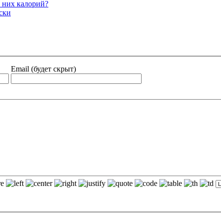
в них калорий?
ски
Email (будет скрыт)