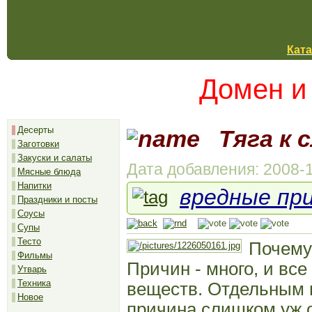
Ката
Домен и
Десерты
Тяга к 
Заготовки
Закуски и салаты
Дата добавления: 2008-1
Мясные блюда
Напитки
вредные пр
Праздники и посты
Соусы
Супы
Тесто
Почему
Фильмы
Причин - много, и все
Утварь
Техника
веществ. Отдельным п
Новое
причина слишком уж о