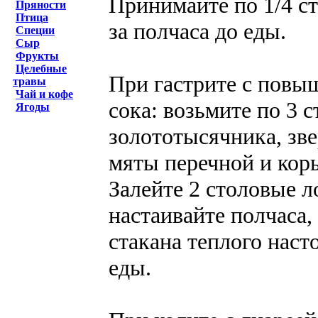
Принимайте по 1/4 ст
Пряности
Птица
за полчаса до еды.
Специи
Сыр
Фрукты
Целебные
При гастрите с повы
травы
Чай и кофе
сока: возьмите по 3 
Ягоды
золототысячника, зве
мяты перечной и кор
Залейте 2 столовые л
настаивайте полчаса,
стакана теплого насто
еды.