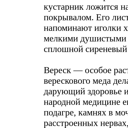
кустарник ложится н
покрывалом. Его лист
напоминают иголки хв
мелкими душистыми ц
сплошной сиреневый 
Вереск — особое раст
верескового меда де
дарующий здоровье 
народной медицине е
подагре, камнях в мо
расстроенных нервах,