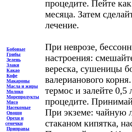
процедите. Пейте как
месяца. Затем сделай
лечение.
При неврозе, бессонн
Бобовые
Грибы
настроения: смешайт
Зелень
Злаки
вереска, сушеницы б
Какао
Кофе
валерианового корня.
Макароны
Масла и жиры
термос и залейте 0,5 
Молоко
Морепродукты
процедите. Принимай
Мясо
Насекомые
При экземе: чайную 
Овощи
Орехи и
стаканом кипятка, на
семечки
Приправы