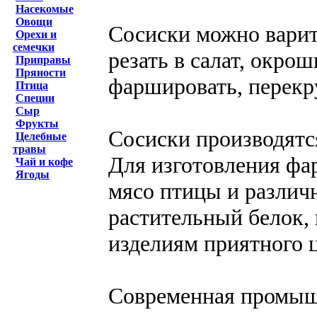
Насекомые
Овощи
Сосиски можно варит
Орехи и
семечки
резать в салат, окрош
Приправы
Пряности
фаршировать, перекр
Птица
Специи
Сыр
Фрукты
Сосиски производятся
Целебные
травы
Для изготовления фар
Чай и кофе
Ягоды
мясо птицы и различ
растительный белок,
изделиям приятного 
Современная промыш