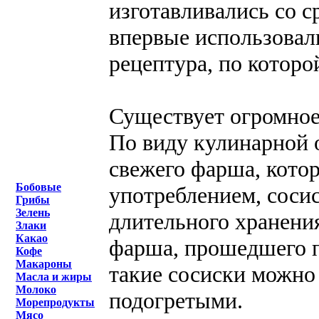
изготавливались со с
впервые использовал
рецептура, по которо
Существует огромное
По виду кулинарной 
свежего фарша, кото
Бобовые
употреблением, соси
Грибы
Зелень
длительного хранения
Злаки
Какао
фарша, прошедшего 
Кофе
Макароны
такие сосиски можно
Масла и жиры
Молоко
подогретыми.
Морепродукты
Мясо