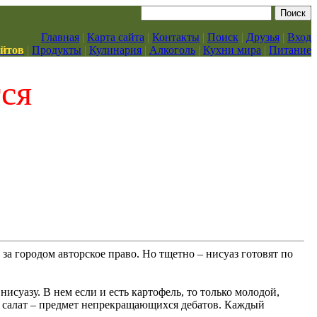
Главная
|
Карта сайта
|
Контакты
|
Поиск
|
Друзья
|
Вход
айтов
|
Продукты
|
Кулинария
|
Алкоголь
|
Кухни мира
|
Питание
тся
за городом авторское право. Но тщетно – нисуаз готовят по
исуазу. В нем если и есть картофель, то только молодой,
о салат – предмет непрекращающихся дебатов. Каждый