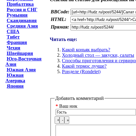
Прибалтика
Россия и СНГ
BBCode:
Румыния
HTML:
Скандинавия
Средняя Азия
Прямая:
США
Тибет
Читать еще:
Франция
Чехия
Какой коньяк выбрать?
Швейцария
Холодный стол — закуски, салаты
Юго-Восточная
Способы приготовления и сервиро
Азия
Какой термос лучше?
Южная Азия
Ронделе (Rondelet)
Южная
Америка
Япония
Добавить комментарий
*
Ваш ник