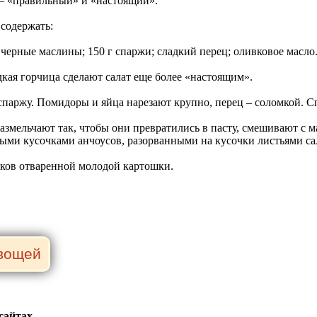
 – «правильный» и «настоящий».
 содержать:
; черные маслины; 150 г спаржи; сладкий перец; оливковое масло
дкая горчица сделают салат еще более «настоящим».
 спаржу. Помидоры и яйца нарезают крупно, перец – соломкой. Сп
размельчают так, чтобы они превратились в пасту, смешивают с 
ыми кусочками анчоусов, разорванными на кусочки листьями са
ков отваренной молодой картошки.
сайтах