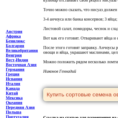
кулинар отстаивает свой рецепт нисуаза
Точно можно сказать, что нисуаз должен
3-4 анчоуса или банка консервов; 3 яйца
Листовой салат, помидоры, чеснок и сла
Австрия
Африка
Вот как его готовят. Отваривают яйца и
Бенилюкс
Болгария
После этого готовят заправку. Анчоусы 
Великобритания
овощи и яйца, украшают маслинами, цел
Венгрия
Вест-Индия
Можно положить рядом несколько ломти
Восточная Азия
Германия
Никонов Геннадий
Греция
Испания
Италия
Канада
Китай
Мексика
Океания
Передняя Азия
Польша
Португалия
Ссылка на статью для размещения на 