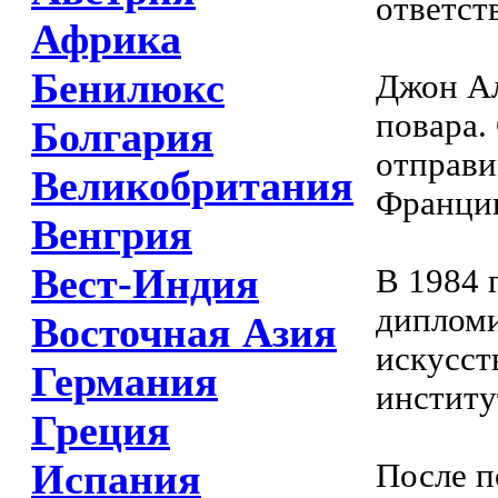
ответст
Африка
Бенилюкс
Джон Ал
повара.
Болгария
отправи
Великобритания
Франци
Венгрия
Вест-Индия
В 1984 
дипломи
Восточная Азия
искусст
Германия
институ
Греция
Испания
После п