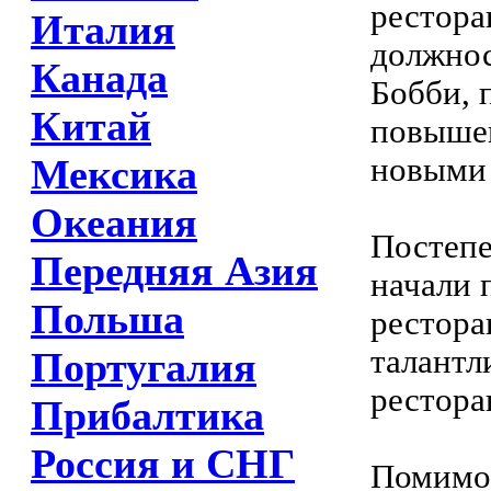
рестора
Италия
должнос
Канада
Бобби, 
Китай
повышен
новыми 
Мексика
Океания
Постепе
Передняя Азия
начали 
Польша
рестора
талантл
Португалия
рестора
Прибалтика
Россия и СНГ
Помимо 