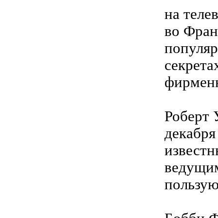
на теле
во Фран
популяр
секрета
фирмен
Роберт 
декабря
известн
ведущим
пользую