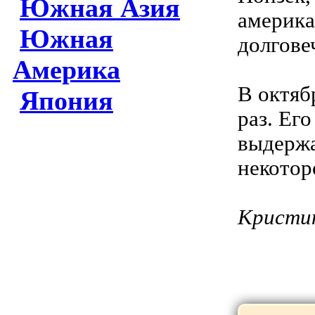
Южная Азия
америка
Южная
долгове
Америка
В октяб
Япония
раз. Ег
выдержа
некотор
Кристи