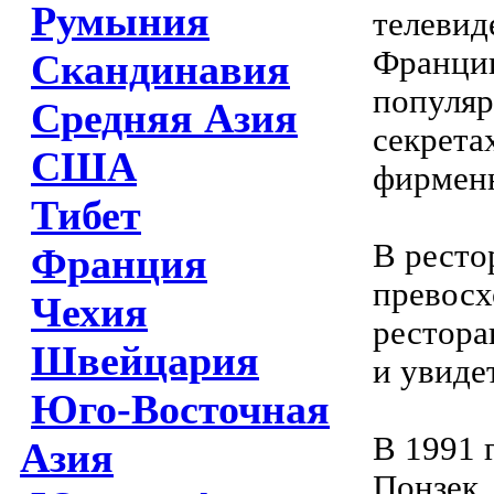
Румыния
телевид
Франции
Скандинавия
популяр
Средняя Азия
секрета
США
фирмен
Тибет
В ресто
Франция
превосх
Чехия
рестора
Швейцария
и увиде
Юго-Восточная
В 1991 
Азия
Понзек,