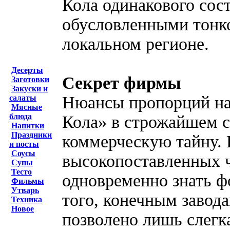
Кола одинакового сос
обусловленными тонк
локальном регионе.
Десерты
Секрет фирмы
Заготовки
Закуски и
Нюансы пропорций на
салаты
Мясные
блюда
Кола» в строжайшем с
Напитки
Праздники
коммерческую тайну. 
и посты
Соусы
высокопоставленных 
Супы
Тесто
одновременно знать ф
Фильмы
Утварь
того, конечным завод
Техника
Новое
позволено лишь слегк