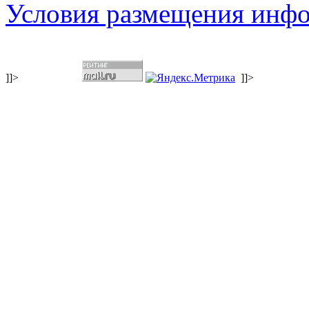
Условия размещения инф
]]>
]]>