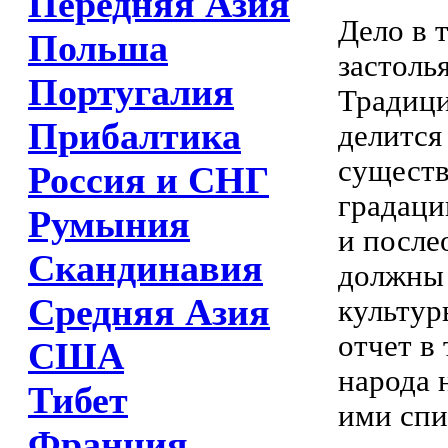
Передняя Азия
Дело в 
Польша
застоль
Португалия
Традици
Прибалтика
делится
существ
Россия и СНГ
градаци
Румыния
и после
Скандинавия
должны 
Средняя Азия
культур
отчет в
США
народа 
Тибет
ими спи
Франция