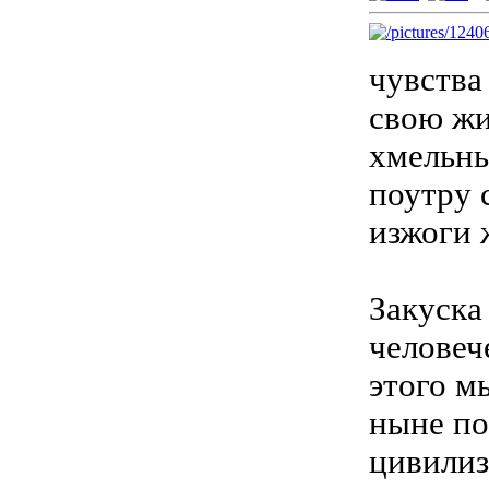
чувства
свою жи
хмельны
поутру 
изжоги 
Закуска
человеч
этого м
ныне по
цивилиз