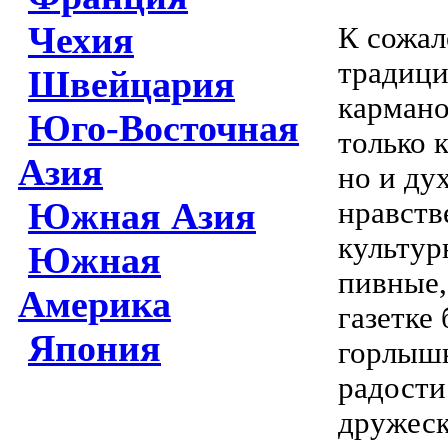
Чехия
К сожал
традици
Швейцария
кармано
Юго-Восточная
только 
Азия
но и ду
Южная Азия
нравств
культур
Южная
пивные,
Америка
газетке
Япония
горлышк
радости
дружеск