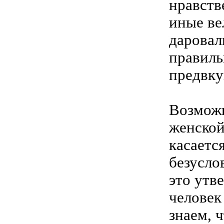
нравств
иные ве
даровал
правиль
предвку
Возможн
женской
касаетс
безусло
это утв
человек
знаем, 