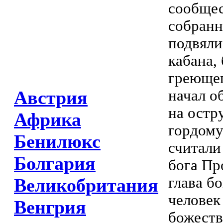
сообщес
собранн
подвяли
кабана,
греющег
начал о
Австрия
на остр
Африка
гордому
Бенилюкс
считали
Болгария
бога Пр
глава б
Великобритания
человек
Венгрия
божеств