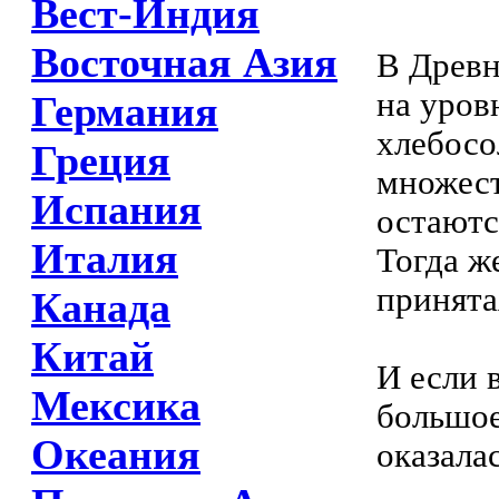
Вест-Индия
Восточная Азия
В Древн
на уров
Германия
хлебосо
Греция
множест
Испания
остаютс
Италия
Тогда ж
принята
Канада
Китай
И если 
Мексика
большое
Океания
оказала