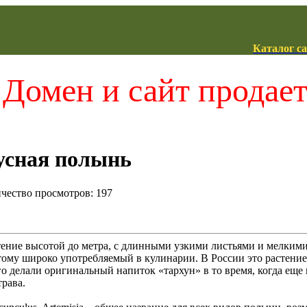
Каталог с
Домен и сайт продае
усная полынь
ичество просмотров: 197
тение высотой до метра, с длинными узкими листьями и мелким
тому широко употребляемый в кулинарии. В России это растени
го делали оригинальный напиток «тархун» в то время, когда еще
трава.