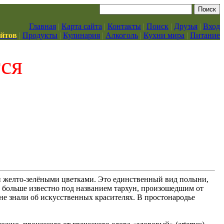
Главная
|
Карта сайта
|
Контакты
|
Поиск
|
Друзья
|
Вход
айтов
|
Продукты
|
Кулинария
|
Алкоголь
|
Кухни мира
|
Питание
тся
и желто-зелёными цветками. Это единственный вид полыни,
е больше известно под названием тархун, произошедшим от
 не знали об искусственных красителях. В простонародье