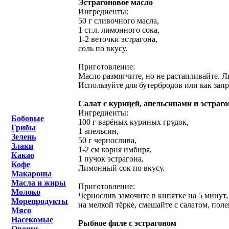
Эстрагоновое масло
Ингредиенты:
50 г сливочного масла,
1 ст.л. лимонного сока,
1-2 веточки эстрагона,
соль по вкусу.
Приготовление:
Масло размягчите, но не растапливайте. Л
Используйте для бутербродов или как запр
Салат с курицей, апельсинами и эстраг
Ингредиенты:
Бобовые
100 г варёных куриных грудок,
Грибы
1 апельсин,
Зелень
50 г чернослива,
Злаки
1-2 см корня имбиря,
Какао
1 пучок эстрагона,
Кофе
Лимонный сок по вкусу.
Макароны
Масла и жиры
Приготовление:
Молоко
Чернослив замочите в кипятке на 5 минут,
Морепродукты
на мелкой тёрке, смешайте с салатом, по
Мясо
Насекомые
Рыбное филе с эстрагоном
Овощи