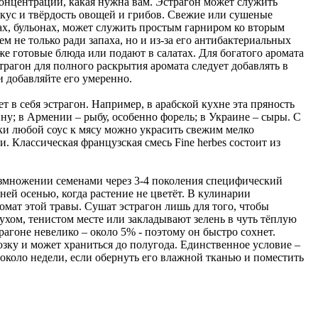
концентрации, какая нужна вам. Эстрагон может служить
 вкус и твёрдость овощей и грибов. Свежие или сушеные
ах, бульонах, может служить простым гарниром ко вторым
 не только ради запаха, но и из-за его антибактериальных
же готовые блюда или подают в салатах. Для богатого аромата
трагон для полного раскрытия аромата следует добавлять в
и добавляйте его умеренно.
в себя эстрагон. Например, в арабской кухне эта пряность
ну; в Армении – рыбу, особенно форель; в Украине – сыры. С
ски любой соус к мясу можно украсить свежим мелко
 Классическая французская смесь Fine herbes состоит из
азмножении семенами через 3-4 поколения специфический
ней осенью, когда растение не цветёт. В кулинарии
ромат этой травы. Сушат эстрагон лишь для того, чтобы
ухом, тенистом месте или закладывают зелень в чуть тёплую
рагоне невелико – около 5% - поэтому он быстро сохнет.
зку и может храниться до полугода. Единственное условие –
около недели, если обернуть его влажной тканью и поместить