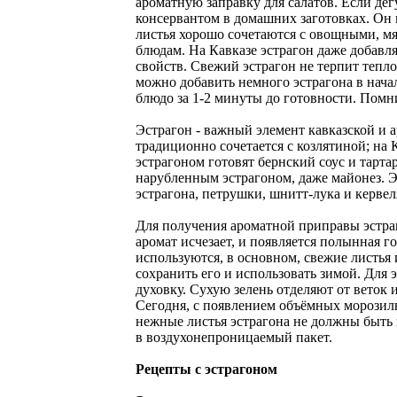
ароматную заправку для салатов. Если де
консервантом в домашних заготовках. Он п
листья хорошо сочетаются с овощными, мя
блюдам. На Кавказе эстрагон даже добавля
свойств. Свежий эстрагон не терпит тепло
можно добавить немного эстрагона в начал
блюдо за 1-2 минуты до готовности. Помни
Эстрагон - важный элемент кавказской и 
традиционно сочетается с козлятиной; на
эстрагоном готовят бернский соус и тарт
нарубленным эстрагоном, даже майонез. Эс
эстрагона, петрушки, шнитт-лука и кервел
Для получения ароматной приправы эстра
аромат исчезает, и появляется полынная г
используются, в основном, свежие листья 
сохранить его и использовать зимой. Для 
духовку. Сухую зелень отделяют от веток 
Сегодня, с появлением объёмных морозиль
нежные листья эстрагона не должны быть 
в воздухонепроницаемый пакет.
Рецепты с эстрагоном