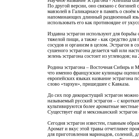
Научное название эстрагона - Artemisia dr
По другой версии, оно связано с богиней 
мавзолей в Галикарнасе в память о своём 
напоминающих длинный раздвоенный язык
использовать его как противоядие от укус
Издавна эстрагон используют для борьбы 
тяжелой пищи, а также - как средство дл
сосудов и организм в целом. Эстрагон в с
сушеного эстрагона делается чай или наст
зелень эстрагона состоит из углеводов; н
Родина эстрагона – Восточная Сибирь и Мо
что именно французские кулинары оценили
европейских языках название эстрагона п
слово «тархун», пришедшее с Кавказа.
До сих пор дикорастущий эстрагон можно 
называемый русский эстрагон – с коротки
культивируются более ароматные местные
Существует ещё и мексиканский эстрагон 
Сегодня эстрагон известен, главным обра
Аромат и вкус этой травы отчетливее про
для приготовления маринадов, солений, дл