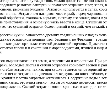
густировать настойку ежедневно, можно добиться именно такой 
одавляет развитие бактерий и помогает сохранить цвет, запах,
сными, рыбными блюдами. Эстрагон используется в супах, соус
ют в вина. Эстрагоном натирают мясо и рыбу перед маринованием
вой обработки, становясь горьким, поэтому его закладывают в у
е приготовления, а основную часть ввести в конце. Сушеный эс
те, что сушеный эстрагон более пряный и острый, чем свежий, 
арабской кухни. Множество древних традиционных блюд включает 
 Кавказе эстрагоном приправляют баранину; во Франции – говяди
ар, некоторые сорта классической дижонской горчицы. Практиче
трагон хорош и в сочетании с морепродуктами, птицей и яйцами.
я.
гон выращивают не из семян, а черешками и отростками. При р
оречь. Молодые листья и стебли эстрагона собирают весной и ран
и стебли эстрагона, так как при сушке теряется неповторимый а
этого ветки эстрагона подвешивают верхушками вниз в тёплом, с
и хранят в плотно закрытых контейнерах. Содержание воды в эст
ных камер, это неактуально – эстрагон хорошо переносит заморо
повреждены. Свежий эстрагон может храниться в холодильнике 