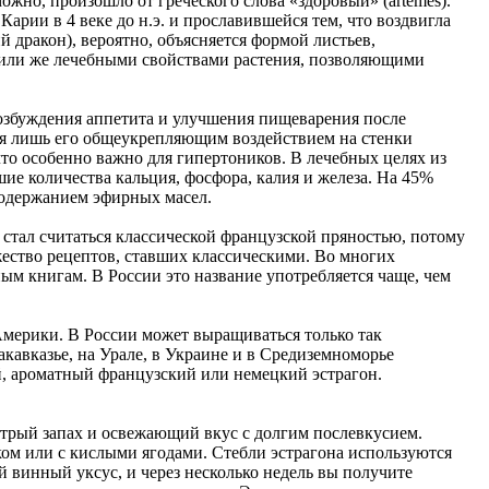
зможно, произошло от греческого слова «здоровый» (artemes).
арии в 4 веке до н.э. и прославившейся тем, что воздвигла
й дракон), вероятно, объясняется формой листьев,
или же лечебными свойствами растения, позволяющими
возбуждения аппетита и улучшения пищеварения после
тся лишь его общеукрепляющим воздействием на стенки
что особенно важно для гипертоников. В лечебных целях из
ие количества кальция, фосфора, калия и железа. На 45%
 содержанием эфирных масел.
 стал считаться классической французской пряностью, потому
жество рецептов, ставших классическими. Во многих
ым книгам. В России это название употребляется чаще, чем
Америки. В России может выращиваться только так
кавказье, на Урале, в Украине и в Средиземноморье
, ароматный французский или немецкий эстрагон.
острый запах и освежающий вкус с долгим послевкусием.
ком или с кислыми ягодами. Стебли эстрагона используются
й винный уксус, и через несколько недель вы получите