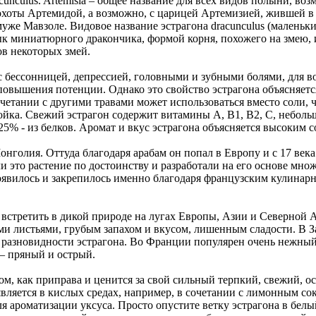
acunculus. Artemisia – общее название для всех видов полыни, во
охоты Артемидой, а возможно, с царицей Артемизией, жившей в К
муже Мавзоле. Видовое название эстрагона dracunculus (маленьки
 миниатюрного дракончика, формой корня, похожего на змею, 
ов некоторых змей.
с бессонницей, депрессией, головными и зубными болями, для 
я повышения потенции. Однако это свойство эстрагона объясняе
очетании с другими травами может использоваться вместо соли, 
ойка. Свежий эстрагон содержит витамины А, В1, В2, С, небольш
а 25% - из белков. Аромат и вкус эстрагона объясняется высоким
нголия. Оттуда благодаря арабам он попал в Европу и с 17 века
 это растение по достоинству и разработали на его основе мно
оявилось и закрепилось именно благодаря французским кулинарн
встретить в дикой природе на лугах Европы, Азии и Северной 
ми листьями, грубым запахом и вкусом, лишенным сладости. В За
 разновидности эстрагона. Во Франции популярен очень нежный
– пряный и острый.
зом, как приправа и ценится за свой сильный терпкий, свежий, 
является в кислых средах, например, в сочетании с лимонным со
я ароматизации уксуса. Просто опустите ветку эстрагона в белы