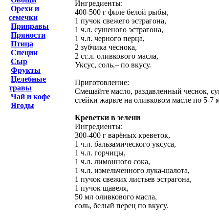
Ингредиенты:
Орехи и
400-500 г филе белой рыбы,
семечки
1 пучок свежего эстрагона,
Приправы
1 ч.л. сушеного эстрагона,
Пряности
1 ч.л. черного перца,
Птица
2 зубчика чеснока,
Специи
2 ст.л. оливкового масла,
Сыр
Уксус, соль,– по вкусу.
Фрукты
Целебные
Приготовление:
травы
Смешайте масло, раздавленный чеснок, су
Чай и кофе
стейки жарьте на оливковом масле по 5-7
Ягоды
Креветки в зелени
Ингредиенты:
300-400 г варёных креветок,
1 ч.л. бальзамического уксуса,
1 ч.л. горчицы,
1 ч.л. лимонного сока,
1 ч.л. измельченного лука-шалота,
1 пучок свежих листьев эстрагона,
1 пучок щавеля,
50 мл оливкового масла,
соль, белый перец по вкусу.