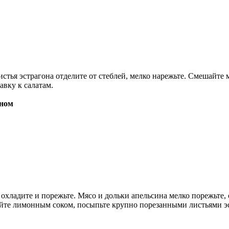
истья эстрагона отделите от стеблей, мелко нарежьте. Смешайте
авку к салатам.
оном
 охладите и порежьте. Мясо и дольки апельсина мелко порежьте,
лейте лимонным соком, посыпьте крупно порезанными листьями э