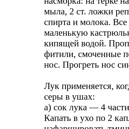
насморка: на терке н
мыла, 2 ст. ложки реп
спирта и молока. Все
маленькую кастрюльк
кипящей водой. Проп
фитили, смоченные п
нос. Прогреть нос с
Лук применяется, ког
серы в ушах:
а) сок лука — 4 част
Капать в ухо по 2 кап
нафаршировать тминн