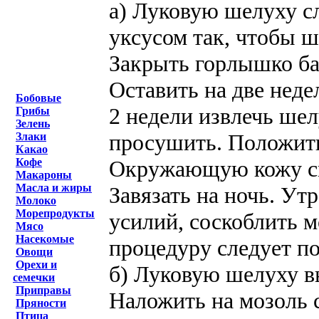
а) Луковую шелуху с
уксусом так, чтобы 
Закрыть горлышко ба
Оставить на две неде
Бобовые
2 недели извлечь шелу
Грибы
Зелень
просушить. Положить
Злаки
Какао
Окружающую кожу см
Кофе
Макароны
Масла и жиры
Завязать на ночь. Утр
Молоко
Морепродукты
усилий, соскоблить м
Мясо
Насекомые
процедуру следует по
Овощи
Орехи и
б) Луковую шелуху вы
семечки
Приправы
Наложить на мозоль 
Пряности
Птица