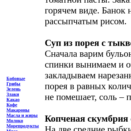
горячем виде. Банок н
рассыпчатым рисом.
Суп из порея с тыкв
Сначала варим бульо
спинки вынимаем и о
закладываем нарезан
Бобовые
порея в равных коли
Грибы
Зелень
не помешает, соль – п
Злаки
Какао
Кофе
Макароны
Масла и жиры
Копченая скумбрия 
Молоко
Морепродукты
На две средние рыбки