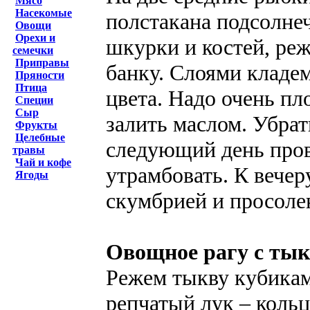
Мясо
Насекомые
полстакана подсолне
Овощи
Орехи и
шкурки и костей, ре
семечки
Приправы
банку. Слоями кладе
Пряности
Птица
цвета. Надо очень пл
Специи
Сыр
залить маслом. Убрат
Фрукты
Целебные
следующий день прове
травы
Чай и кофе
утрамбовать. К вечер
Ягоды
скумбрией и просол
Овощное рагу с ты
Режем тыкву кубикам
репчатый лук – коль