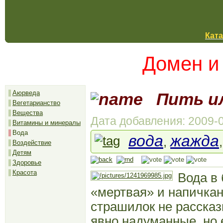
Ката
Домен и
Аюрведа
Пить ил
Вегетарианство
Вещества
Дата добавления: 2009-0
Витамины и минералы
Вода
вода
жажда
,
Воздействие
Детям
Здоровье
Красота
Вода в
«мертвая» и напичкан
страшилок не рассказ
явно надуманные, но 