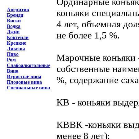
Ординарные коньяки
Аперитив
коньяки специальн
Бренди
Виски
4 лет, объемная до
Водка
Джин
не более 1,5 %.
Коктейли
Крепкие
Ликеры
Пиво
Марочные коньяки -
Ром
Слабоалкогольные
собственные наимен
Вино
Игристые вина
%, содержание саха
Плодовые вина
Специальные вина
КВ - коньяки выдер
КВВК -коньяки выд
менее 8 лет);