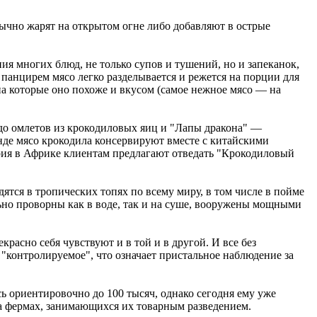
чно жарят на открытом огне либо добавляют в острые
ия многих блюд, не только супов и тушений, но и запеканок,
панцирем мясо легко разделывается и режется на порции для
на которые оно похоже и вкусом (самое нежное мясо — на
 до омлетов из крокодиловых яиц и "Лапы дракона" —
де мясо крокодила консервируют вместе с китайскими
ория в Африке клиентам предлагают отведать "Крокодиловый
тся в тропических топях по всему миру, в том числе в пойме
ьно проворны как в воде, так и на суше, вооружены мощными
асно себя чувствуют и в той и в другой. И все без
"контролируемое", что означает пристальное наблюдение за
сь ориентировочно до 100 тысяч, однако сегодня ему уже
на фермах, занимающихся их товарным разведением.