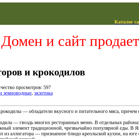
Каталог с
Домен и сайт продае
оров и крокодилов
ичество просмотров: 597
и земноводные
,
экзотика
рокодилы — обладатели вкусного и питательного мяса, причем 
одила — гвоздь многих ресторанных меню. В отдельных районах
жный элемент традиционной, чрезвычайно популярной еды. В Яп
 из аллигатора — признанное блюдо креольской кухни, на юге ст