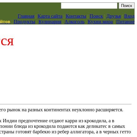
Главная
|
Карта сайта
|
Контакты
|
Поиск
|
Друзья
|
Вход
айтов
|
Продукты
|
Кулинария
|
Алкоголь
|
Кухни мира
|
Питание
тся
его рынок на разных континентах неуклонно расширяется.
 Индии предпочтение отдают карри из крокодила, а в
онии блюда из крокодила подаются как деликатес в самых
раны готовят барбекю из ребер аллигатора, а в черных гетто