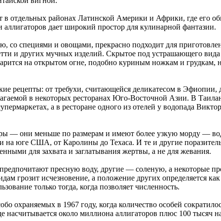
итайской вигной.
в отдельных районах Латинской Америки и Африки, где его обы
 аллигаторов дает широкий простор для кулинарной фантазии.
ью, со специями и овощами, прекрасно подходит для приготовлен
гетти и других мучных изделий. Скрытое под устрашающего вида 
жарится на открытом огне, подобно куриным ножкам и грудкам, 
кие рецепты: от требухи, считающейся деликатесом в Эфиопии,
агаемой в некоторых ресторанах Юго-Восточной Азии. В Таилан
упермаркетах, а в ресторане одного из отелей у водопада Викт
ы — они меньше по размерам и имеют более узкую морду — водя
 на юге США, от Каролины до Техаса. И те и другие поразител
енными для захвата и заглатывания жертвы, а не для жевания.
редпочитают пресную воду, другие — соленую, а некоторые прекр
ам грозит исчезновение, а положение других определяется как 
зование только тогда, когда позволяет численность.
бо охраняемых в 1967 году, когда количество особей сократило
де насчитывается около миллиона аллигаторов плюс 100 тысяч 