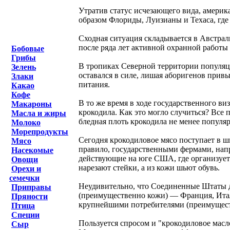
Утратив статус исчезающего вида, америк
образом Флориды, Луизианы и Техаса, где
Сходная ситуация складывается в Австрал
после ряда лет активной охранной работы 
Бобовые
Грибы
В тропиках Северной территории популяция
Зелень
оставался в силе, лишая аборигенов прив
Злаки
питания.
Какао
Кофе
В то же время в ходе государственного ви
Макароны
крокодила. Как это могло случиться? Все 
Масла и жиры
бледная плоть крокодила не менее популяр
Молоко
Морепродукты
Сегодня крокодиловое мясо поступает в ш
Мясо
правило, государственными фермами, нап
Насекомые
действующие на юге США, где организуетс
Овощи
нарезают стейки, а из кожи шьют обувь.
Орехи и
семечки
Неудивительно, что Соединенные Штаты 
Приправы
(преимущественно кожи) — Франция, Итал
Пряности
крупнейшими потребителями (преимуществ
Птица
Специи
Пользуется спросом и "крокодиловое масл
Сыр