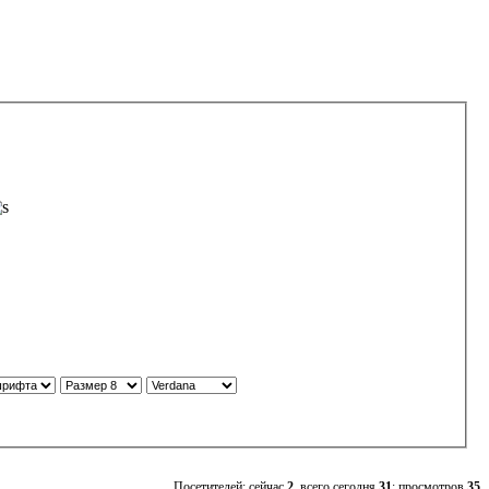
Посетителей: сейчас
2
, всего сегодня
31
; просмотров
35