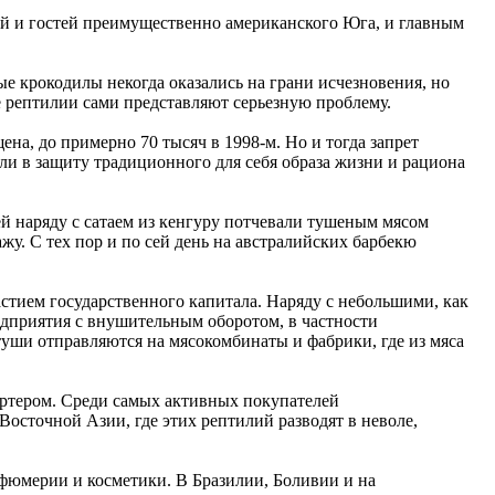
ей и гостей преимущественно американского Юга, и главным
е крокодилы некогда оказались на грани исчезновения, но
ые рептилии сами представляют серьезную проблему.
ена, до примерно 70 тысяч в 1998-м. Но и тогда запрет
ли в защиту традиционного для себя образа жизни и рациона
тей наряду с сатаем из кенгуру потчевали тушеным мясом
жу. С тех пор и по сей день на австралийских барбекю
астием государственного капитала. Наряду с небольшими, как
дприятия с внушительным оборотом, в частности
туши отправляются на мясокомбинаты и фабрики, где из мяса
ртером. Среди самых активных покупателей
сточной Азии, где этих рептилий разводят в неволе,
рфюмерии и косметики. В Бразилии, Боливии и на