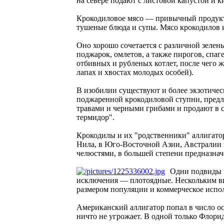
на севере подают с листовой капустой и к
Крокодиловое мясо — привычный продукт 
тушеные блюда и супы. Мясо крокодилов и
Оно хорошо сочетается с различной зелен
поджарок, омлетов, а также пирогов, спа
отбивных и рубленых котлет, после чего 
лапах и хвостах молодых особей).
В изобилии существуют и более экзотичес
поджаренной крокодиловой ступни, предл
травами и черными грибами и продают в с
термидор".
Крокодилы и их "родственники" аллигатор
Нила, в Юго-Восточной Азии, Австралии и
челюстями, в большей степени предназнач
Одни подвиды п
исключения — плотоядные. Нескольким вид
размером популяции и коммерческое исполь
Американский аллигатор попал в число осо
ничто не угрожает. В одной только Флори