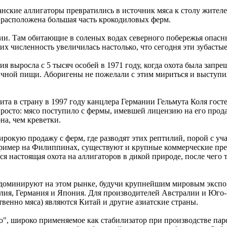
анские аллигаторы превратились в источник мяса к столу жител
 расположена большая часть крокодиловых ферм.
ии. Там обитающие в соленых водах северного побережья опасны
их численность увеличилась настолько, что сегодня эти зубаст
 выросла с 5 тысяч особей в 1971 году, когда охота была запрещ
ычной пищи. Аборигены не пожелали с этим мириться и выступи
зита в страну в 1997 году канцлера Германии Гельмута Коля гос
просто: мясо поступило с фермы, имевшей лицензию на его прода
на, чем креветки.
ирокую продажу с ферм, где разводят этих рептилий, порой с уч
ример на Филиппинах, существуют и крупные коммерческие пре
я настоящая охота на аллигаторов в дикой природе, после чего 
доминируют на этом рынке, будучи крупнейшим мировым экспо
ия, Германия и Япония. Для производителей Австралии и Юго-Во
енно мяса) являются Китай и другие азиатские страны.
о", широко применяемое как стабилизатор при производстве па