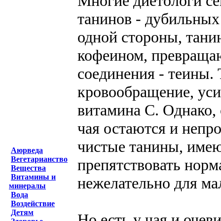
Многие диетологи сег
танинов - дубильных 
одной стороны, танин
кофеином, превращаю
соединения - теины.
кровообращение, ус
витамина С. Однако, 
чая остаются и непр
чистые танины, имею
Аюрведа
Вегетарианство
препятствовать норм
Вещества
Витамины и
нежелательно для ма
минералы
Вода
Воздействие
Детям
Но есть у чая и очев