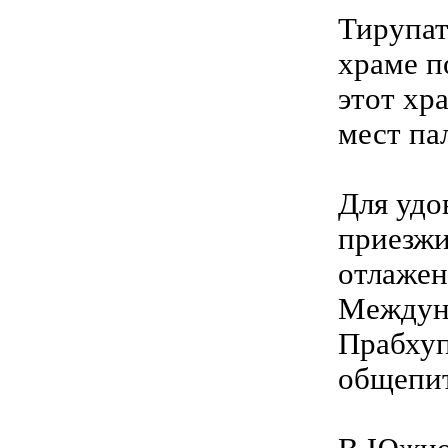
Тирупат
храме п
этот хр
мест па
Для удо
приезжи
отлажен
Междун
Прабхуп
общепит