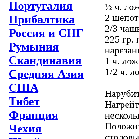
Португалия
½ ч. ло
2 щепот
Прибалтика
2/3 чаш
Россия и СНГ
225 гр.
Румыния
нарезан
Скандинавия
1 ч. лож
1/2 ч. л
Средняя Азия
США
Нарубит
Тибет
Нагрейт
Франция
несколь
Положит
Чехия
столовы