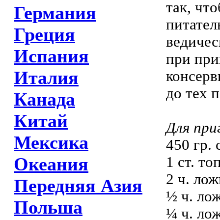
так, чт
Германия
питател
Греция
ведичес
Испания
при при
Италия
консерв
до тех 
Канада
Китай
Для при
Мексика
450 гр.
1 ст. то
Океания
2 ч. ло
Передняя Азия
½ ч. ло
Польша
¼ ч. ло