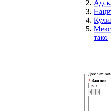
Адск
Наци
Кули
Мекс
тако
Добавить ко
*
Ваш ник