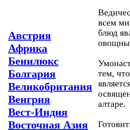
Ведичес
всем ми
блюд яв
Австрия
овощных
Африка
Бенилюкс
Умонаст
Болгария
тем, что
являетс
Великобритания
освящен
Венгрия
алтаре.
Вест-Индия
Восточная Азия
Готовит