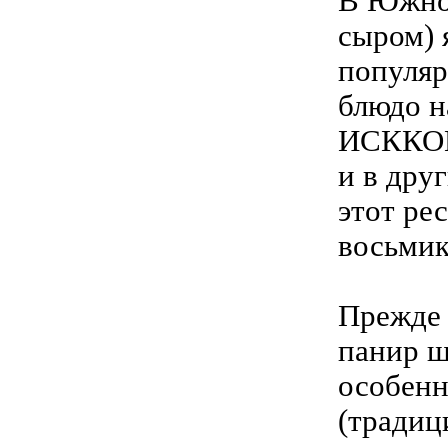
В Южной
сыром) 
популяр
блюдо н
ИСККОН
и в дру
этот ре
восьмик
Прежде 
панир ш
особенн
(традиц