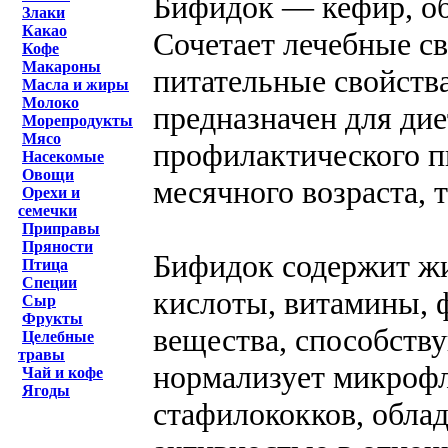
Бифидок — кефир, о
Злаки
Какао
Сочетает лечебные с
Кофе
Макароны
питательные свойств
Масла и жиры
Молоко
предназначен для дие
Морепродукты
Мясо
профилактического пи
Насекомые
Овощи
месячного возраста, 
Орехи и
семечки
Приправы
Пряности
Бифидок содержит ж
Птица
Специи
кислоты, витамины, 
Сыр
Фрукты
вещества, способст
Целебные
травы
нормализует микрофл
Чай и кофе
Ягоды
стафилококков, обла