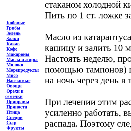
стаканом холодной ки
Пить по 1 ст. ложке за
Бобовые
Грибы
Зелень
Масло из катарантуса
Злаки
Какао
кашицу и залить 10 м
Кофе
Макароны
Настоять неделю, пр
Масла и жиры
Молоко
помощью тампонов) 
Морепродукты
Мясо
на ночь через день в 
Насекомые
Овощи
Орехи и
семечки
При лечении этим ра
Приправы
Пряности
усиленно работать, в
Птица
Специи
распада. Поэтому сле
Сыр
Фрукты