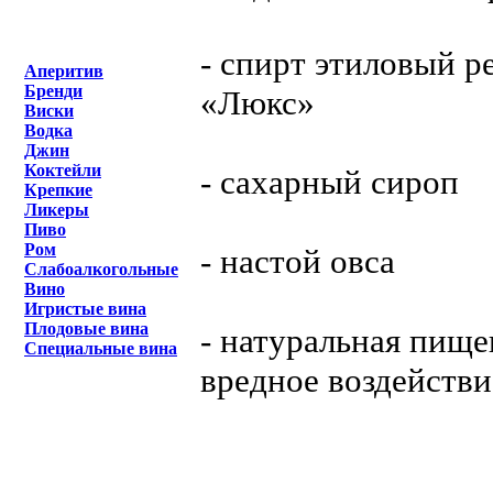
- спирт этиловый 
Аперитив
Бренди
«Люкс»
Виски
Водка
Джин
Коктейли
- сахарный сироп
Крепкие
Ликеры
Пиво
Ром
- настой овса
Слабоалкогольные
Вино
Игристые вина
Плодовые вина
- натуральная пищ
Специальные вина
вредное воздействи