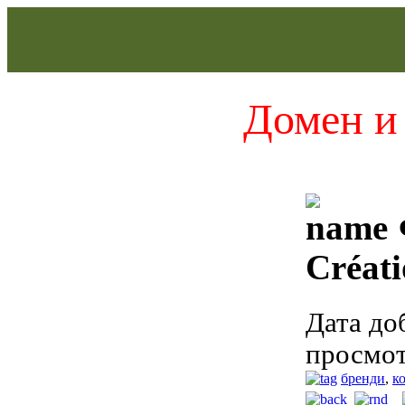
Домен и 
Créat
Дата до
просмот
бренди
,
к