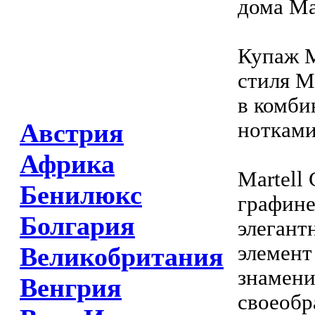
дома Mar
Купаж M
стиля M
в комби
нотками
Австрия
Африка
Martell
Бенилюкс
графине
Болгария
элегант
элемент
Великобритания
знамени
Венгрия
своеобр