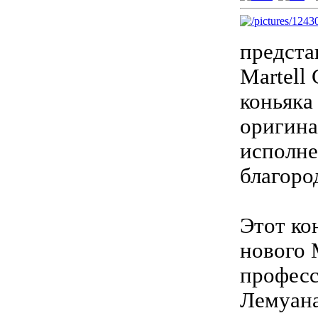
представ
Martell
коньяка 
оригина
исполне
благоро
Этот ко
нового 
професс
Лемуана