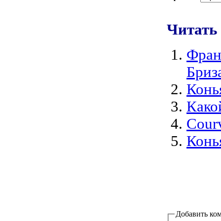
Читать
Фран
Бриз
Конь
Како
Cour
Конь
Добавить ко