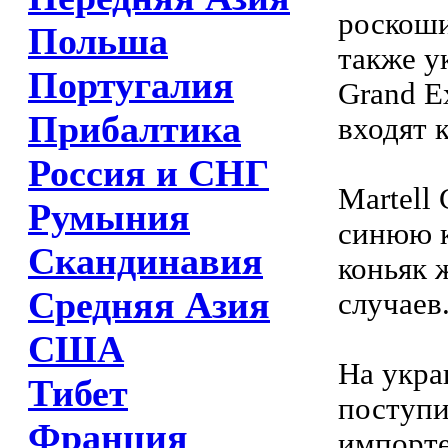
роскоши
Польша
также у
Португалия
Grand E
Прибалтика
входят 
Россия и СНГ
Martell
Румыния
синюю к
Скандинавия
коньяк 
Средняя Азия
случаев
США
На укра
Тибет
поступи
Франция
импорте