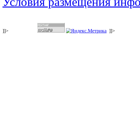
Условия размещения инф
]]>
]]>