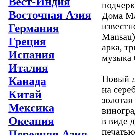
Вест-Индия
подчерк
Восточная Азия
Дома Ma
известн
Германия
Mansau)
Греция
арка, т
Испания
музыка 
Италия
Новый д
Канада
на сере
Китай
золотая
Мексика
виногра
Океания
в виде 
печатью
Передняя Азия