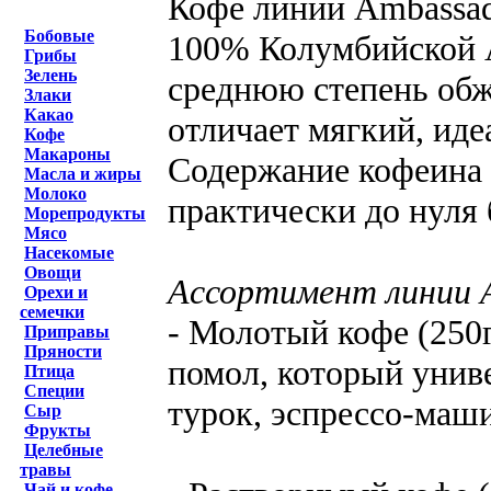
Кофе линии Ambassad
Бобовые
100% Колумбийской А
Грибы
Зелень
среднюю степень обж
Злаки
Какао
отличает мягкий, иде
Кофе
Макароны
Содержание кофеина 
Масла и жиры
Молоко
практически до нуля 
Морепродукты
Мясо
Насекомые
Овощи
Ассортимент линии 
Орехи и
семечки
- Молотый кофе (250
Приправы
Пряности
помол, который унив
Птица
Специи
турок, эспрессо-маш
Сыр
Фрукты
Целебные
травы
Чай и кофе