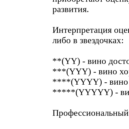
развития.
Интерпретация оцен
либо в звездочках:
**(YY) - вино дост
***(YYY) - вино хо
****(YYYY) - вино 
*****(YYYYY) - ви
Профессиональный 