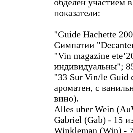
обделен участием в
показатели:
"Guide Hachette 20
Симпатии "Decanter"
"Vin magazine ete’2
индивидуальны"; 85
"33 Sur Vin/le Guid 
ароматен, с ваниль
вино).
Alles uber Wein (Au
Gabriel (Gab) - 15 и
Winkleman (Win) - 7