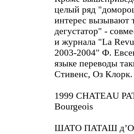
целый ряд "доморо
интерес вызывают т
дегустатор" - совм
и журнала "La Revu
2003-2004" Ф. Евсе
языке переводы так
Стивенс, Оз Клорк.
1999 CHATEAU PA
Bourgeois
ШАТО ПАТАШ д’ОК