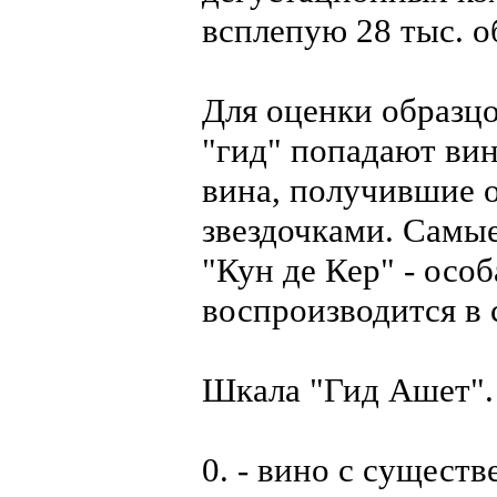
всплепую 28 тыс. о
Для оценки образцо
"гид" попадают вин
вина, получившие о
звездочками. Самы
"Кун де Кер" - особ
воспроизводится в 
Шкала "Гид Ашет".
0. - вино с сущест