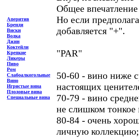
Общее впечатление 
Но если предполага
Аперитив
Бренди
добавляется "+".
Виски
Водка
Джин
Коктейли
"PAR"
Крепкие
Ликеры
Пиво
Ром
50-60 - вино ниже 
Слабоалкогольные
Вино
настоящих ценител
Игристые вина
Плодовые вина
70-79 - вино средн
Специальные вина
не слишком тонкое 
80-84 - очень хоро
личную коллекцию;