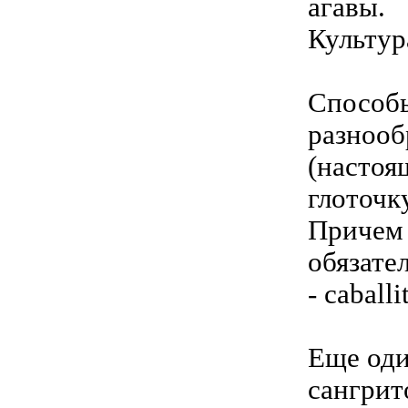
агавы.
Культур
Способы
разнооб
(настоя
глоточк
Причем 
обязате
- caball
Еще оди
сангрит