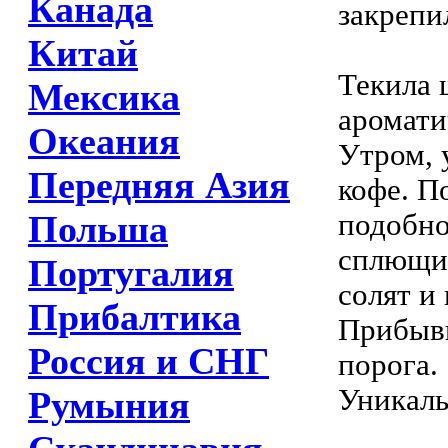
Канада
закрепи
Китай
Текила 
Мексика
аромати
Океания
Утром, 
Передняя Азия
кофе. П
подобно
Польша
сплющив
Португалия
солят и
Прибалтика
Прибывш
Россия и СНГ
порога.
Уникаль
Румыния