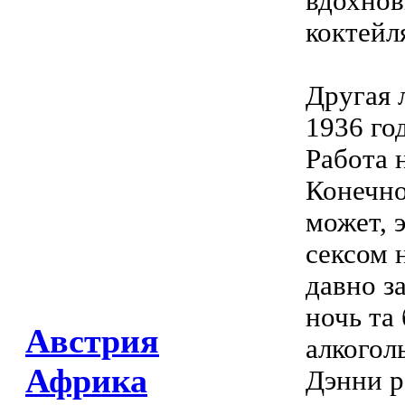
вдохнов
коктейл
Другая 
1936 го
Работа 
Конечно
может, 
сексом 
давно з
ночь та
Австрия
алкогол
Африка
Дэнни р