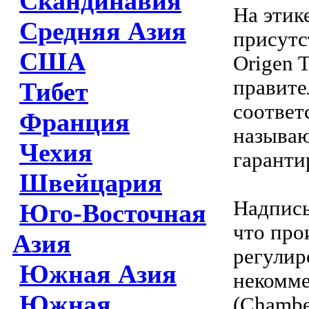
Скандинавия
На этик
Средняя Азия
присутс
США
Origen 
правите
Тибет
соответ
Франция
называю
Чехия
гаранти
Швейцария
Надпись
Юго-Восточная
что про
Азия
регулир
Южная Азия
некомме
Южная
(Chamber