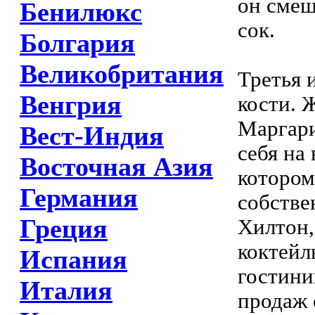
он смеш
Бенилюкс
сок.
Болгария
Великобритания
Третья 
Венгрия
кости. 
Маргари
Вест-Индия
себя на
Восточная Азия
котором
Германия
собстве
Греция
Хилтон,
коктейл
Испания
гостини
Италия
продаж 