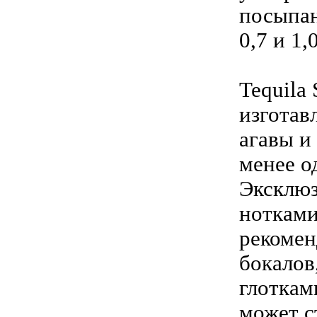
посыпан
0,7 и 1,
Tequila
изготав
агавы и
менее о
Эксклю
нотками
рекомен
бокалов
глоткам
может с