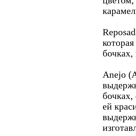
цветом,
карамел
Reposado
которая
бочках,
Anejo (
выдержк
бочках,
ей крас
выдержк
изготав