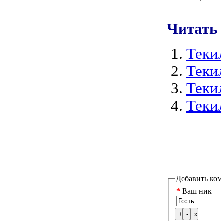
Читать
Теки
Теки
Теки
Теки
Добавить ко
*
Ваш ник