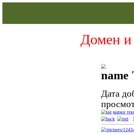
Домен и 
Дата до
просмот
марки те