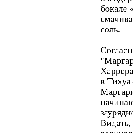
бокале 
смачива
соль.
Согласн
"Маргар
Харрера
в Тихуа
Маргари
начинаю
заурядн
Видать,