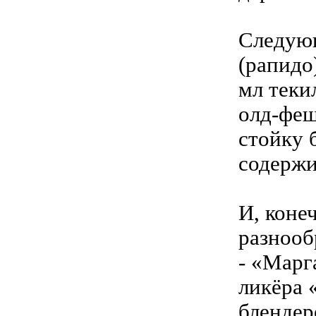
Следующ
(рапидо
мл теки
олд-феш
стойку 
содержи
И, коне
разнооб
- «Марг
ликёра 
блендер