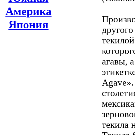
Америка
Произво
Япония
другого
текилой
которог
агавы, 
этикетк
Agave».
столети
мексика
зерново
текила 