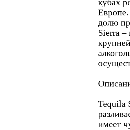
кубах po
Европе.
долю пр
Sierra 
крупней
алкогол
осущест
Описани
Tequila
разлива
имеет ч