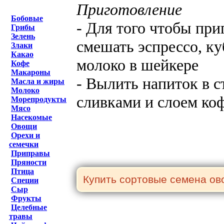
Приготовление
Бобовые
- Для того чтобы при
Грибы
Зелень
смешать эспрессо, ку
Злаки
Какао
молоко в шейкере
Кофе
Макароны
- Вылить напиток в с
Масла и жиры
Молоко
сливками и слоем ко
Морепродукты
Мясо
Насекомые
Овощи
Орехи и
семечки
Приправы
Пряности
Птица
Специи
Сыр
Фрукты
Целебные
травы