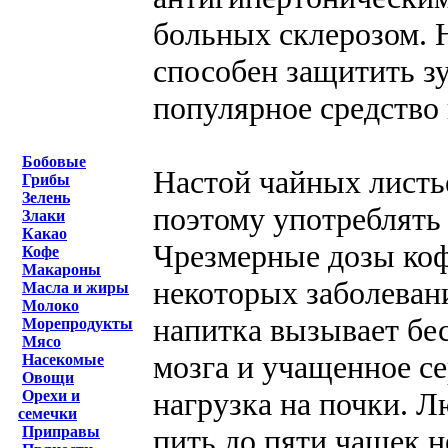
больных склерозом. Н
способен защитить зу
популярное средство
Бобовые
Настой чайных листь
Грибы
Зелень
поэтому употреблять
Злаки
Какао
Чрезмерные дозы коф
Кофе
Макароны
некоторых заболеван
Масла и жиры
Молоко
напитка вызывает бе
Морепродукты
Мясо
мозга и учащенное с
Насекомые
Овощи
нагрузка на почки. Л
Орехи и
семечки
пить до пяти чашек н
Приправы