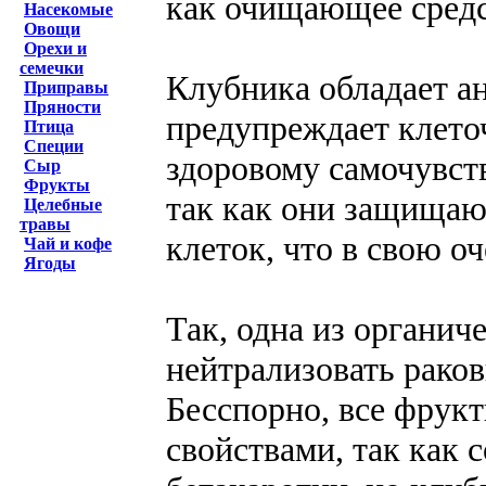
как очищающее средс
Насекомые
Овощи
Орехи и
семечки
Клубника обладает а
Приправы
Пряности
предупреждает клеточ
Птица
Специи
здоровому самочувст
Сыр
Фрукты
так как они защищаю
Целебные
травы
клеток, что в свою о
Чай и кофе
Ягоды
Так, одна из органич
нейтрализовать рако
Бесспорно, все фрук
свойствами, так как 