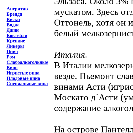
Эльзаса. Около 3% 
Аперитив
мускатом. Здесь о
Бренди
Виски
Оттонель, хотя он и
Водка
Джин
белый мелкозернис
Коктейли
Крепкие
Ликеры
Пиво
Италия
.
Ром
Слабоалкогольные
В Италии мелкозерн
Вино
Игристые вина
везде. Пьемонт сла
Плодовые вина
Специальные вина
винами Асти (игрис
Москато д`Асти (у
содержание алкогол
На острове Пантел