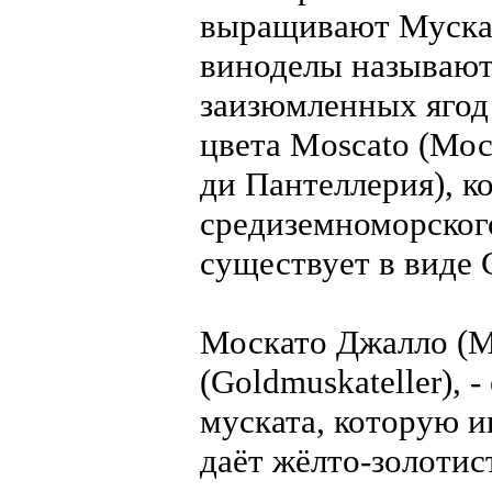
выращивают Мускат
виноделы называют 
заизюмленных ягод
цвета Moscato (Моск
ди Пантеллерия), 
средиземноморского
существует в виде 
Москато Джалло (Mo
(Goldmuskateller), 
муската, которую 
даёт жёлто-золоти