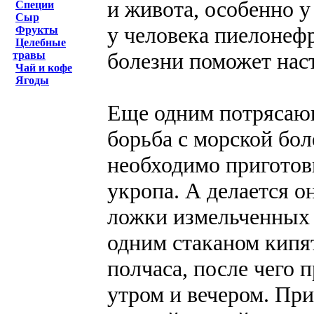
и живота, особенно 
Специи
Сыр
у человека пиелонеф
Фрукты
Целебные
болезни поможет нас
травы
Чай и кофе
Ягоды
Еще одним потрясающ
борьба с морской бол
необходимо приготов
укропа. А делается 
ложки измельченных 
одним стаканом кипят
полчаса, после чего 
утром и вечером. Пр