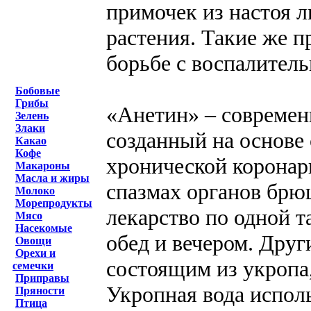
примочек из настоя л
растения. Такие же п
борьбе с воспалител
Бобовые
Грибы
«Анетин» – современ
Зелень
Злаки
созданный на основе 
Какао
Кофе
хронической коронар
Макароны
Масла и жиры
спазмах органов брю
Молоко
Морепродукты
лекарство по одной та
Мясо
Насекомые
обед и вечером. Дру
Овощи
Орехи и
состоящим из укропа,
семечки
Приправы
Укропная вода исполь
Пряности
Птица