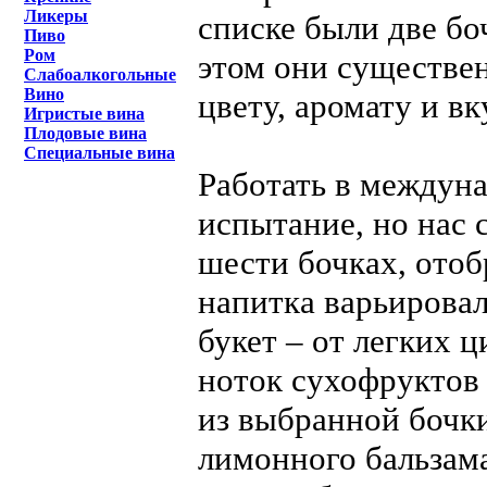
Ликеры
списке были две бо
Пиво
Ром
этом они существен
Слабоалкогольные
Вино
цвету, аромату и вк
Игристые вина
Плодовые вина
Специальные вина
Работать в междуна
испытание, но нас 
шести бочках, отоб
напитка варьировал
букет – от легких 
ноток сухофруктов 
из выбранной бочк
лимонного бальзама