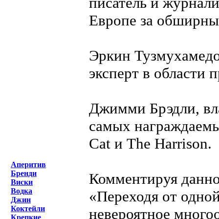
писатель и журнали
Европе за обширные
Эркин Тузмухамедо
эксперт в области 
Джимми Брэдли, вл
самых награждаемы
Cat и The Harrison.
Аперитив
Бренди
Комментируя данно
Виски
Водка
«Переходя от одной
Джин
Коктейли
невероятное многоо
Крепкие