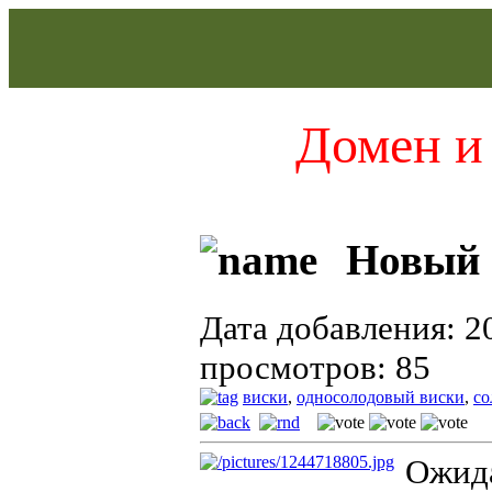
Домен и 
Новый G
Дата добавления: 2
просмотров: 85
виски
,
односолодовый виски
,
со
Ожида