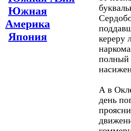
букваль
Южная
Сердобо
Америка
поддавш
Япония
кереру 
наркома
полный 
насижен
А в Окл
день по
проясни
движени
коммерц