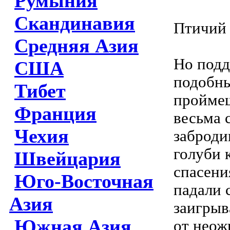
Румыния
Скандинавия
Птичий
Средняя Азия
Но подд
США
подобны
Тибет
проймеш
Франция
весьма 
Чехия
заброди
голуби 
Швейцария
спасени
Юго-Восточная
падали 
Азия
заигрыв
Южная Азия
от неож