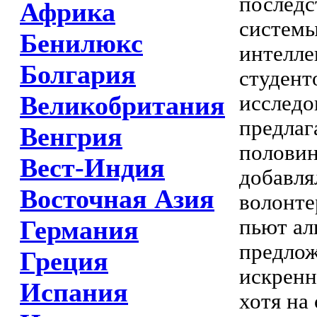
последс
Африка
системы
Бенилюкс
интелле
Болгария
студент
Великобритания
исследо
предлаг
Венгрия
половин
Вест-Индия
добавля
Восточная Азия
волонте
пьют ал
Германия
предлож
Греция
искренн
Испания
хотя на