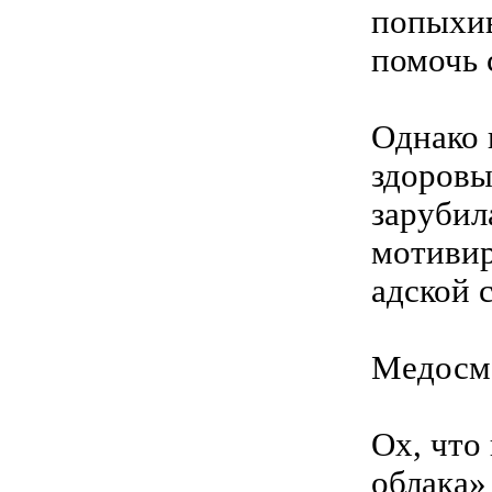
попыхив
помочь 
Однако 
здоровы
зарубил
мотивир
адской 
Медосм
Ох, что
облака»