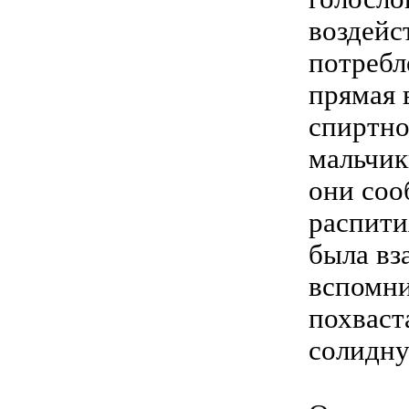
воздейс
потребл
прямая 
спиртно
мальчик
они соо
распити
была вз
вспомни
похваст
солидн