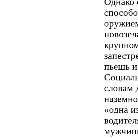
Однако 
способо
оружием
новозел
крупно
запестр
пьешь и
Социаль
словам 
наземно
«одна и
водител
мужчины