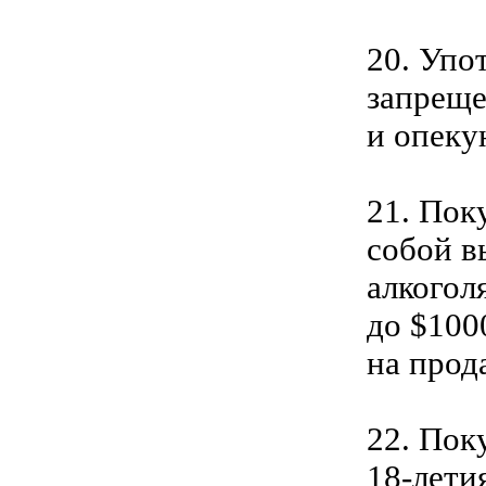
20. Упо
запреще
и опеку
21. Пок
собой в
алкогол
до $100
на прод
22. Пок
18-лети