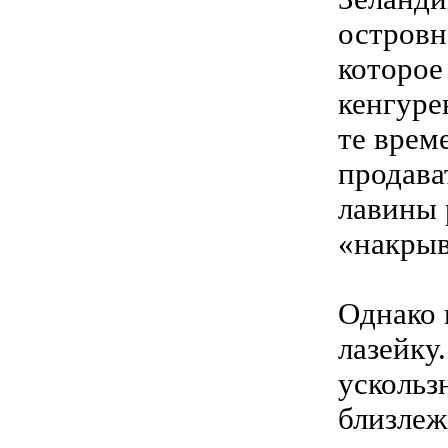
островн
которое
кенгуре
те врем
продава
лавины 
«накрыв
Однако 
лазейку
ускольз
близлеж