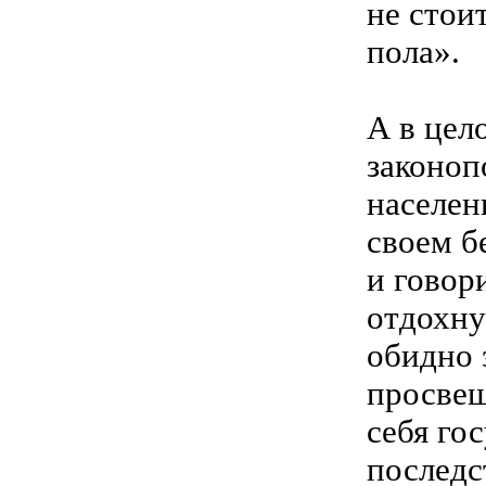
не стои
пола».
А в цел
законоп
населен
своем б
и говор
отдохну
обидно 
просвещ
себя го
последс