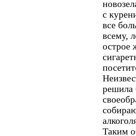
новозел
с курен
все бол
всему, 
острое 
сигарет
посетит
Неизвес
решила 
своеобр
собираю
алкогол
Таким о