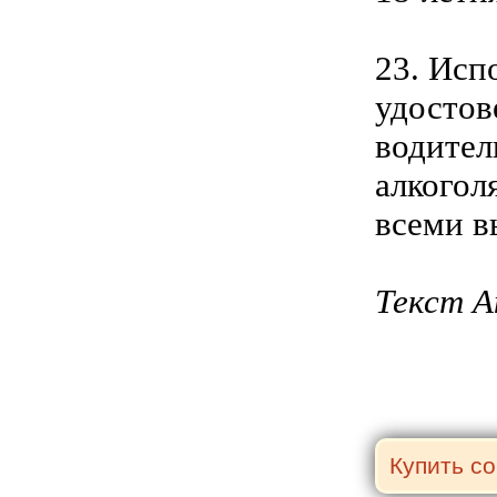
23. Исп
удостов
водител
алкогол
всеми в
Текст 