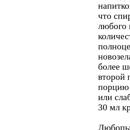
напитко
что спи
любого 
количес
полноце
новозел
более ш
второй 
порцию 
или сла
30 мл к
Любопы