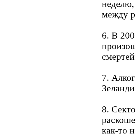
неделю,
между р
6. В 20
произош
смертей
7. Алко
Зеланди
8. Сект
раскоше
как-то 