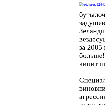
бутылоч
задушев
Зеланди
вездесу
за 2005
больше!
кипит п
Специал
виновни
агресси
голосло