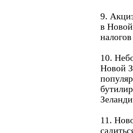
9. Акци
в Новой
налогов 
10. Неб
Новой З
популяр
бутилир
Зеланди
11. Нов
садитьс