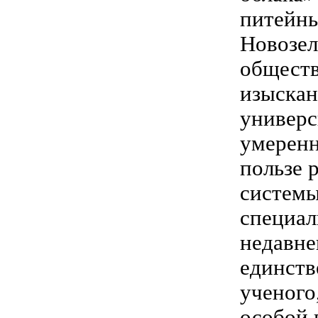
питейны
Новозел
обществ
изыскан
универс
умеренн
пользе 
системы
специал
недавне
единств
ученого
особой 