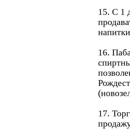
15. С 1
продава
напитки 
16. Паб
спиртны
позволе
Рождест
(новозе
17. Тор
продажу