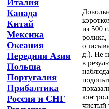
Италия
Доволь
Канада
коротко
Китай
из 500 
Мексика
ролика,
Океания
описыва
д.). Не
Передняя Азия
в резул
Польша
наблюда
Португалия
подопыт
Прибалтика
показал
контрол
Россия и СНГ
чистый 