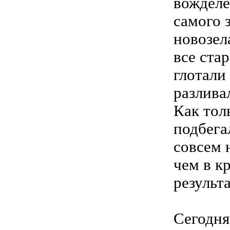
вожделе
самого 
новозел
все ста
глотали
разлива
Как тол
подбега
совсем 
чем в к
результ
Сегодня