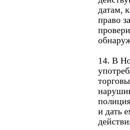
датам, 
право з
провери
обнаруж
14. В Н
употреб
торговы
нарушив
полиция
и дать 
действи