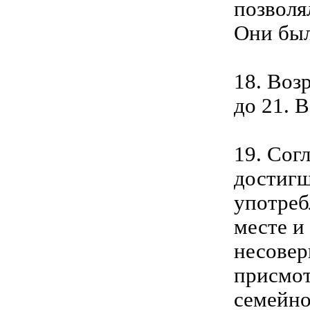
позволя
Они был
18. Воз
до 21. 
19. Сог
достигш
употреб
месте и
несовер
присмот
семейно