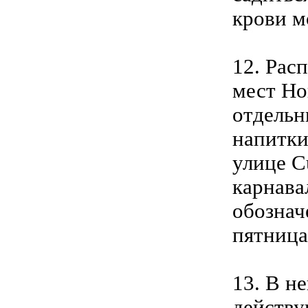
крови м
12. Рас
мест Но
отдельн
напитки
улице C
карнава
обознач
пятница
13. В н
действу