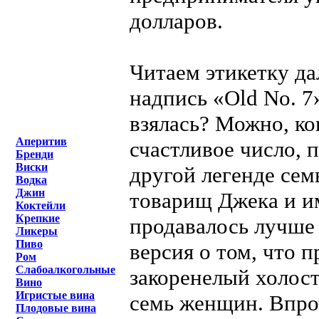
долларов.
Читаем этикетку да
надпись «Old No. 7»
взялась? Можно, ко
Аперитив
счастливое число, 
Бренди
Виски
другой легенде сем
Водка
Джин
товарищ Джека и им
Коктейли
Крепкие
продавалось лучше 
Ликеры
Пиво
версия о том, что 
Ром
Слабоалкогольные
закоренелый холост
Вино
Игристые вина
семь женщин. Впро
Плодовые вина