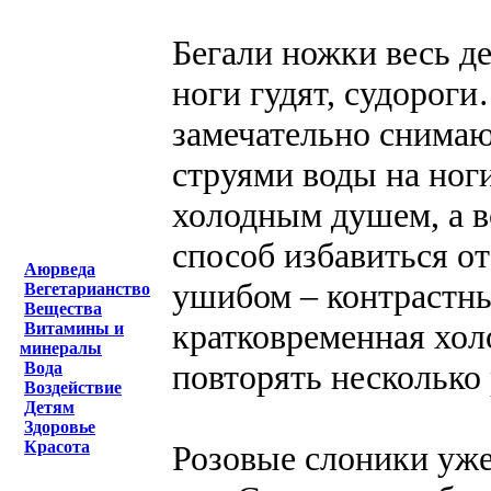
Бегали ножки весь де
ноги гудят, судорог
замечательно снима
струями воды на ног
холодным душем, а в
способ избавиться о
Аюрведа
ушибом – контрастны
Вегетарианство
Вещества
кратковременная хол
Витамины и
минералы
повторять несколько 
Вода
Воздействие
Детям
Здоровье
Красота
Розовые слоники уже