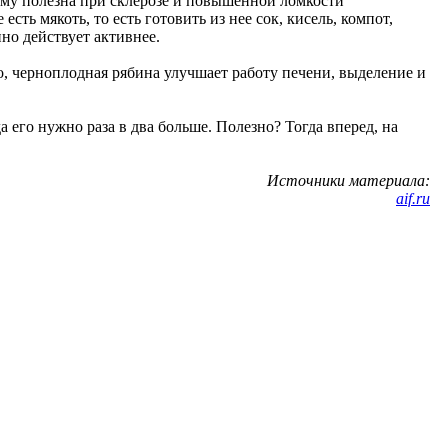
му полезна при склерозе и повышенной ломкости
сть мякоть, то есть готовить из нее сок, кисель, компот,
ино действует активнее.
го, черноплодная рябина улучшает работу печени, выделение и
а его нужно раза в два больше. Полезно? Тогда вперед, на
Источники материала:
aif.ru