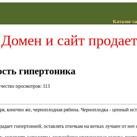
Каталог с
Домен и сайт продае
ость гипертоника
ичество просмотров: 113
ря, конечно же, черноплодная рябина. Черноплодка - ценный исто
адает гипертонией, оставлять птичкам на ветках лучшее от нее с