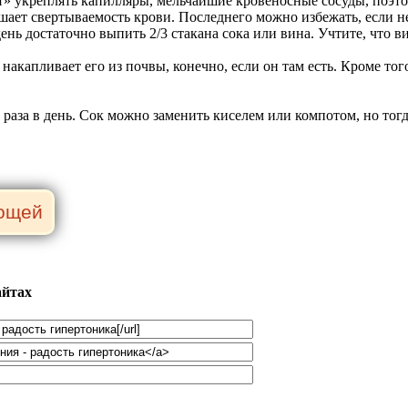
» укреплять капилляры, мельчайшие кровеносные сосуды, поэто
ает свертываемость крови. Последнего можно избежать, если не е
ень достаточно выпить 2/3 стакана сока или вина. Учтите, что в
накапливает его из почвы, конечно, если он там есть. Кроме то
 раза в день. Сок можно заменить киселем или компотом, но тогд
айтах