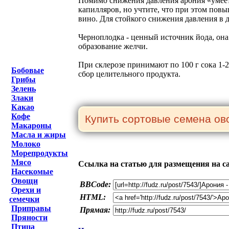
Помимо снижения давления арония «умеет
капилляров, но учтите, что при этом повыш
вино. Для стойкого снижения давления в д
Черноплодка - ценный источник йода, она 
образование желчи.
При склерозе принимают по 100 г сока 1-2
Бобовые
сбор целительного продукта.
Грибы
Зелень
Злаки
Какао
Кофе
Макароны
Масла и жиры
Молоко
Морепродукты
Мясо
Ссылка на статью для размещения на с
Насекомые
Овощи
BBCode:
Орехи и
HTML:
семечки
Приправы
Прямая:
Пряности
Птица