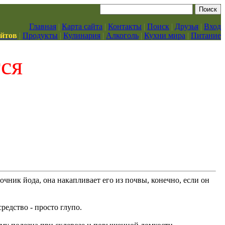
Главная
|
Карта сайта
|
Контакты
|
Поиск
|
Друзья
|
Вход
айтов
|
Продукты
|
Кулинария
|
Алкоголь
|
Кухни мира
|
Питание
тся
чник йода, она накапливает его из почвы, конечно, если он
редство - просто глупо.