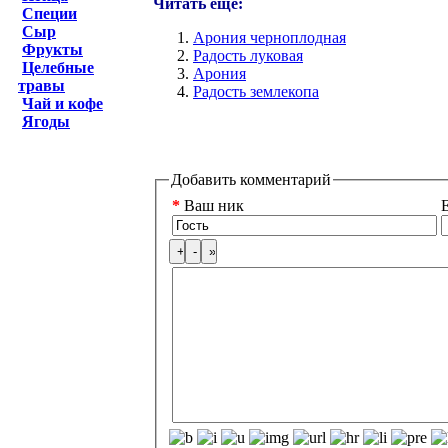
Читать еще:
Специи
Сыр
Арония черноплодная
Фрукты
Радость луковая
Целебные
Арония
травы
Радость землекопа
Чай и кофе
Ягоды
Добавить комментарий
*
Ваш ник
E