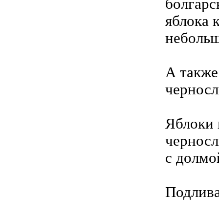
болгарс
яблока 
небольш
А также:
черносл
Яблоки 
черносл
с долмо
Подлива