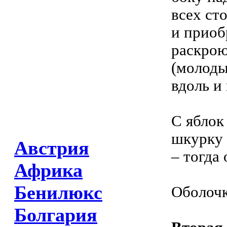
всех ст
и приоб
раскрою
(молоды
вдоль и
С яблок
шкурку 
Австрия
– тогда
Африка
Бенилюкс
Оболочк
Болгария