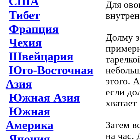
США
Для ово
Тибет
внутрен
Франция
Долму з
Чехия
примерн
Швейцария
тарелко
Юго-Восточная
небольш
этого. 
Азия
если до
Южная Азия
хватает
Южная
Америка
Затем в
на час. 
Япония