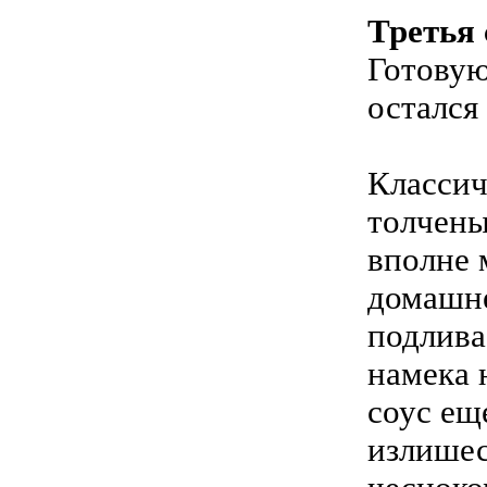
Третья
Готовую
остался
Классич
толчены
вполне 
домашне
подлива
намека 
соус ещ
излишес