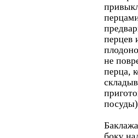
привык
перцами
предвар
перцев 
плодоно
не повр
перца, 
складыв
пригото
посуды)
Баклажа
боку на