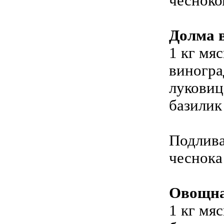
чесноко
Долма 
1 кг мя
виногра
луковиц
базилик 
Подлива
чеснока
Овощна
1 кг мя