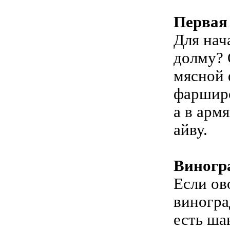
Первая
Для нач
долму? 
мясной 
фарширо
а в арм
айву.
Виногр
Если ов
виногра
есть ша