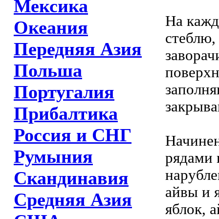
Мексика
На кажд
Океания
стеблю,
Передняя Азия
заворач
Польша
поверхн
заполня
Португалия
закрыва
Прибалтика
Россия и СНГ
Начине
Румыния
рядами 
нарубле
Скандинавия
айвы и 
Средняя Азия
яблок, 