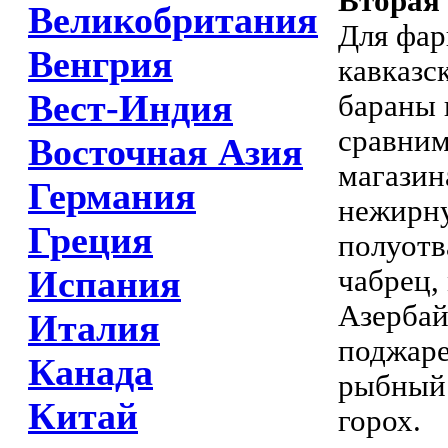
Вторая
Великобритания
Для фар
Венгрия
кавказс
Вест-Индия
бараны 
сравним
Восточная Азия
магазин
Германия
нежирну
Греция
полуотв
Испания
чабрец,
Азербай
Италия
поджаре
Канада
рыбный 
Китай
горох.