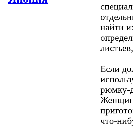
специал
отдельн
найти и
определ
листьев
Если до
использ
рюмку-д
Женщины
пригото
что-ниб