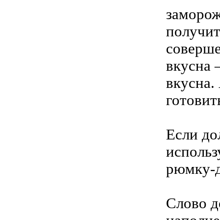
заморож
получит
соверше
вкусна 
вкусна. 
готовит
Если до
использ
рюмку-д
Слово д