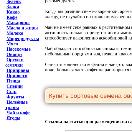
рекомендуется.
Зелень
Злаки
Когда вы разлили свежезаваренный, арома
Какао
жажду, не случайно он столь популярен в 
Кофе
Макароны
Чай не имеет себе равных в растительном
Масла и жиры
активность только в присутствии витамина
Молоко
способствует накоплению аскорбиновой к
Морепродукты
Мясо
Чай обладает способностью снижать темпе
Насекомые
небольшими порциями чая, нежели квасом
Овощи
Орехи и
Снизить количество кофеина в чае (это в
семечки
воде. Большая часть кофеина растворится 
Приправы
Пряности
Птица
Специи
Сыр
Фрукты
Целебные
травы
Чай и кофе
Ягоды
Ссылка на статью для размещения на с