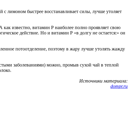
й с лимоном быстрее восстанавливает силы, лучше утоляет
А как известно, витамин Р наиболее полно проявляет свою
гическое действие. Но и витамин Р «в долгу не остается:» он
иленное потоотделение, поэтому в жару лучше утолять жажду
истыми заболеваниями) можно, промыв сухой чай в теплой
олоко.
Источники материала:
dompr.ru