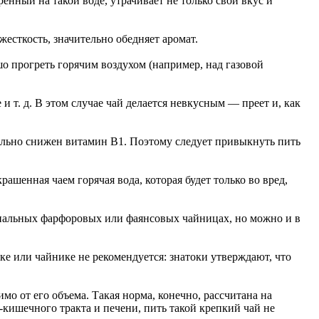
ренный на такой воде, утрачивает не только свой вкус и
жесткость, значительно обедняет аромат.
шо прогреть горячим воздухом (например, над газовой
т. д. В этом случае чай делается невкусным — преет и, как
тельно снижен витамин B1. Поэтому следует привыкнуть пить
ашенная чаем горячая вода, которая будет только во вред,
циальных фарфоровых или фаянсовых чайницах, но можно и в
е или чайнике не рекомендуется: знатоки утверждают, что
мо от его объема. Такая норма, конечно, рассчитана на
кишечного тракта и печени, пить такой крепкий чай не