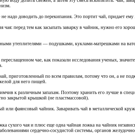
ую воду долить свежей, а затем эту смесь вскипятить. Чай, зава
низм.
 не надо доводить до перекипания. Это портит чай, придает ему 
я чая: перед тем как засыпать заварку в чайник, нужно его хоро
чными утеплителями — подушками, куклами-матрешками на вате и 
 переслащенном чае, как показали исследования ученых, значи
а.
й, приготовленный по всем правилам, потому что он, а не подкр
желой для него пищей.
риимчив к различным запахам. Поэтому хранить его лучше в спе
тно закрытой крышкой (не пластмассовой).
й или фаянсовый чайник. Заваривать чай в металлической кружк
жка сухого чая и плюс еще одна чайная ложка на чайник независи
аболеваниями сердечно-сосудистой системы, органов желудочно-