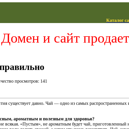
Каталог с
Домен и сайт продае
 правильно
ичество просмотров: 141
тия существует давно. Чай — одно из самых распространенных 
усным, ароматным и полезным для здоровья?
 не всякая. «Пустым», не ароматным будет чай, приготовленный