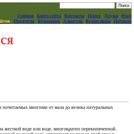
Главная
|
Карта сайта
|
Контакты
|
Поиск
|
Друзья
|
Вход
айтов
|
Продукты
|
Кулинария
|
Алкоголь
|
Кухни мира
|
Питание
тся
и почитаемых многими от мала до велика натуральных
 на жесткой воде или воде, многократно перекипяченной.