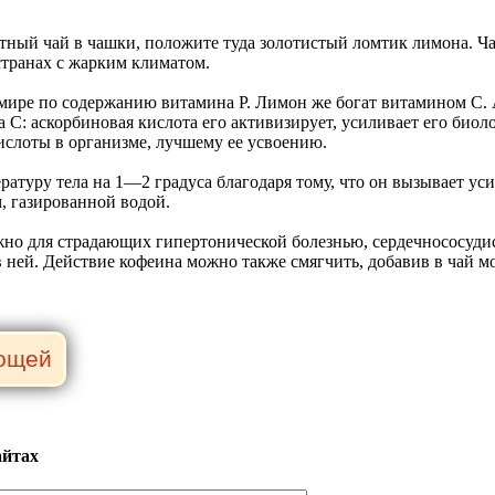
тный чай в чашки, положите туда золотистый ломтик лимона. Ча
странах с жарким климатом.
 мире по содержанию витамина Р. Лимон же богат витамином С. 
 С: аскорбиновая кислота его активизирует, усиливает его биоло
ислоты в организме, лучшему ее усвоению.
ратуру тела на 1—2 градуса благодаря тому, что он вызывает ус
, газированной водой.
ажно для страдающих гипертонической болезнью, сердечнососуд
в ней. Действие кофеина можно также смягчить, добавив в чай м
айтах