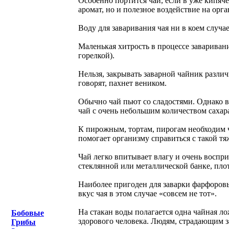
Особенно портится чай, если в уже кипячен
аромат, но и полезное воздействие на орга
Воду для заваривания чая ни в коем случае
Маленькая хитрость в процессе заваривани
горелкой).
Нельзя, закрывать заварной чайник разли
говорят, пахнет веником.
Обычно чай пьют со сладостями. Однако в
чай с очень небольшим количеством сахар
К пирожным, тортам, пирогам необходим ча
помогает организму справиться с такой тя
Чай легко впитывает влагу и очень восп
стеклянной или металлической банке, пло
Наиболее пригоден для заварки фарфоровы
вкус чая в этом случае «совсем не тот».
На стакан воды полагается одна чайная ло
Бобовые
здорового человека. Людям, страдающим з
Грибы