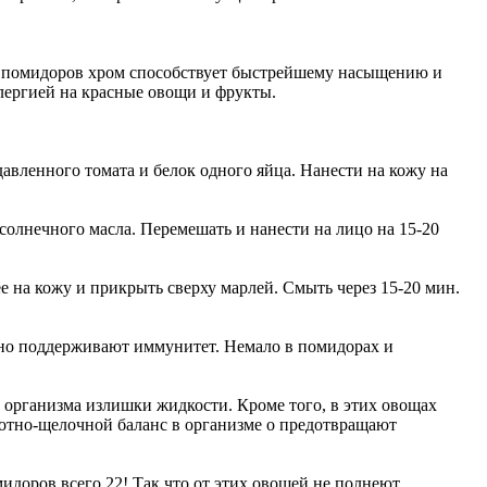
тав помидоров хром способствует быстрейшему насыщению и
лергией на красные овощи и фрукты.
давленного томата и белок одного яйца. Нанести на кожу на
одсолнечного масла. Перемешать и нанести на лицо на 15-20
ее на кожу и прикрыть сверху марлей. Смыть через 15-20 мин.
вно поддерживают иммунитет. Немало в помидорах и
з организма излишки жидкости. Кроме того, в этих овощах
отно-щелочной баланс в организме о предотвращают
идоров всего 22! Так что от этих овощей не полнеют.