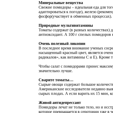
Минеральные вещества
Свежие помидоры – идеальная еда для тог
адаптироваться к погоде), железо (рекомен
фосфор(участвует в обменных процессах).
Природные мультивитамины
Томаты содержат (в разных количествах) д
антиоксидант. А 100 г спелых помидоров 
Очень полезный ликопин
В последнее время внимание ученых сосре
насыщенный красный цвет, является очен
радикалов», как витамины C и E). Кроме т
Чтобы салат с помидорами принес максиму
значительно лучше.
Сварите томаты…
Сырые овощи содержат большое количество
Американские исследователи недавно выяс
сырых плодах. А если варить их 15 мин, к
Живой антидепрессант
Помидоры лечат не только тело, но и исс
которое превращается в серотонин уже в 