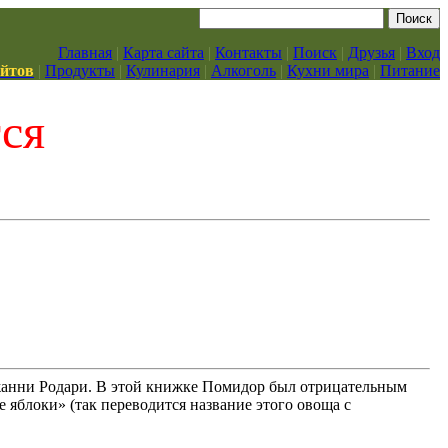
Главная
|
Карта сайта
|
Контакты
|
Поиск
|
Друзья
|
Вход
айтов
|
Продукты
|
Кулинария
|
Алкоголь
|
Кухни мира
|
Питание
тся
анни Родари. В этой книжке Помидор был отрицательным
е яблоки» (так переводится название этого овоща с