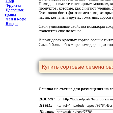
Сыр
Помидоры вместе с нежирным молоком, ке
Фрукты
продуктов, которые, как считают ученые,
Целебные
Этот овощ богат фитоэлементами, которые
травы
пасты, кетчупа и других томатных соусов
Чай и кофе
Ягоды
Свои уникальные свойства помидоры сохран
становятся еще полезнее.
В помидорах красных сортов больше питат
Самый большой в мире помидор вырастили
Ссылка на статью для размещения на с
BBCode:
HTML:
Прямая: