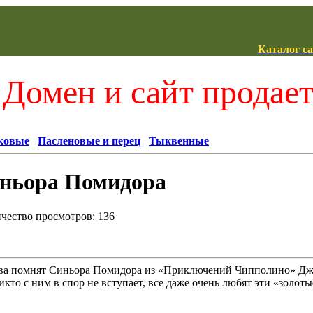
Каталог с
Домен и сайт продае
ковые
Пасленовые и перец
Тыквенные
ньора Помидора
ичество просмотров: 136
тва помнят Синьора Помидора из «Приключений Чипполино» Дж
икто с ним в спор не вступает, все даже очень любят эти «золоты