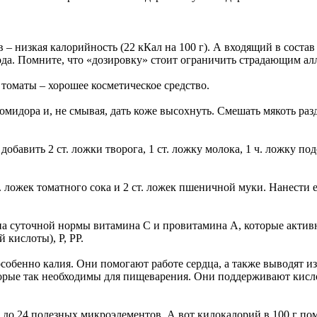
в – низкая калорийность (22 кКал на 100 г). А входящий в сос
да. Помните, что «дозировку» стоит ограничить страдающим ал
 томаты – хорошее косметическое средство.
мидора и, не смывая, дать коже высохнуть. Смешать мякоть раз
добавить 2 ст. ложки творога, 1 ст. ложку молока, 1 ч. ложку п
т. ложек томатного сока и 2 ст. ложек пшеничной муки. Нанести 
ина суточной нормы витамина С и провитамина А, которые акти
 кислоты), Р, РР.
особенно калия. Они помогают работе сердца, а также выводят и
орые так необходимы для пищеварения. Они поддерживают кисл
 до 24 полезных микроэлементов. А вот килокалорий в 100 г пом