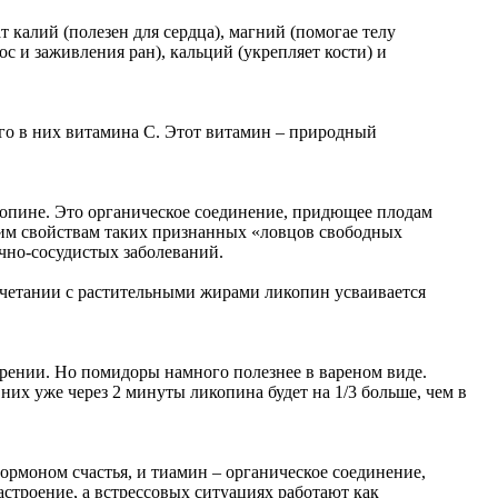
калий (полезен для сердца), магний (помогае телу
ос и заживления ран), кальций (укрепляет кости) и
сего в них витамина C. Этот витамин – природный
копине. Это органическое соединение, придющее плодам
им свойствам таких признанных «ловцов свободных
ечно-сосудистых заболеваний.
очетании с растительными жирами ликопин усваивается
рении. Но помидоры намного полезнее в вареном виде.
их уже через 2 минуты ликопина будет на 1/3 больше, чем в
ормоном счастья, и тиамин – органическое соединение,
строение, а встрессовых ситуациях работают как