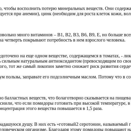
о, чтобы восполнить потерю минеральных веществ. Они содержат 
дуется при анемии), цинк (необходим для роста клеток кожи, вол
овольно много витаминов – B1, B2, B3, B6, B9, E, но больше в
на четверть покрывают потребность в нем взрослого человека.
доточено на еще одном веществе, содержащемся в томатах, - ли
ь сильным натуральным антиоксидантом (превосходящим по сво
ого, тот же самый ликопин заметно снижает риск развития серд
м пользы, заправьте его подсолнечным маслом. Потому что в с
 балластных веществ, что болаготворно сказывается на пищева
нили, что если помидоры готовить при высокой температуре, в н
онцентрация этого вещества повышается в 1,5 раза.
традашуюся душу. В них есть «готовый2 серотонин, называемый г
человеческом организме. Благодаря этому помидоры повышают на