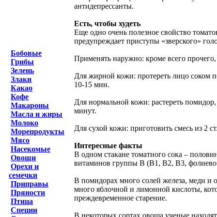
антидепрессанты.
Есть, чтобы худеть
Еще одно очень полезное свойство томато
предупреждает приступы «зверского» голо
Бобовые
Применять наружно: кроме всего прочего,
Грибы
Зелень
Для жирной кожи: протереть лицо соком по
Злаки
10-15 мин.
Какао
Кофе
Для нормальной кожи: растереть помидор, 
Макароны
минут.
Масла и жиры
Молоко
Для сухой кожи: приготовить смесь из 2 с
Морепродукты
Мясо
Интересные факты
Насекомые
В одном стакане томатного сока – полов
Овощи
витаминов группы В (В1, В2, В3, фолиевой
Орехи и
семечки
В помидорах много солей железа, меди и 
Приправы
много яблочной и лимонной кислоты, кот
Пряности
преждевременное старение.
Птица
Специи
В некоторых сортах овоща ученые находят